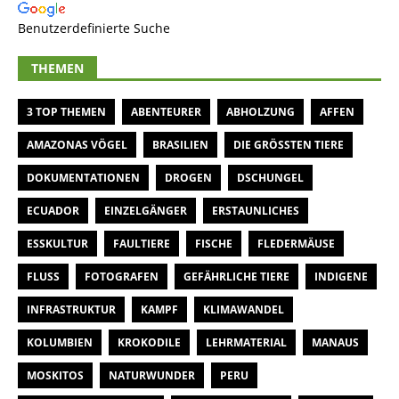
Benutzerdefinierte Suche
THEMEN
3 TOP THEMEN
ABENTEURER
ABHOLZUNG
AFFEN
AMAZONAS VÖGEL
BRASILIEN
DIE GRÖSSTEN TIERE
DOKUMENTATIONEN
DROGEN
DSCHUNGEL
ECUADOR
EINZELGÄNGER
ERSTAUNLICHES
ESSKULTUR
FAULTIERE
FISCHE
FLEDERMÄUSE
FLUSS
FOTOGRAFEN
GEFÄHRLICHE TIERE
INDIGENE
INFRASTRUKTUR
KAMPF
KLIMAWANDEL
KOLUMBIEN
KROKODILE
LEHRMATERIAL
MANAUS
MOSKITOS
NATURWUNDER
PERU