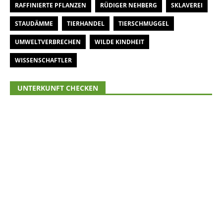
RAFFINIERTE PFLANZEN
RÜDIGER NEHBERG
SKLAVEREI
STAUDÄMME
TIERHANDEL
TIERSCHMUGGEL
UMWELTVERBRECHEN
WILDE KINDHEIT
WISSENSCHAFTLER
UNTERKUNFT CHECKEN