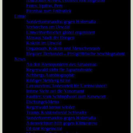
Amazonas Reisen: exklusiv und ungestört
Fotos: Iquitos, Peru
Piranhas zum Frühstück
Crime
Sonderkommandos gegen Holzmafia
Verbrechen am Urwald
Umweltverbrecher global organisiert
Manaus Stadt der Drogen
Kokain im Urwald
Organraub, Kokain und Menschenraub
Illegaler Tierhandel – Pfeilgiftfrösche beschlagnahmt
News
An den Brennpunkten des Amazonas
Regenwald stirbt für Agrarindustrie
Nehbergs Autobiographie
Rüdiger Nehberg ist tot
Coronavirus: Todesurteil für Ureinwohner?
Intime Sicht auf die Yanomami
Faultier: vom Schimpfwort zum Kosewort
Dschungel-Menu
Regenwald brennt wieder
Trump: Kohlendioxid Schleuder
Sonderkommandos gegen Holzmafia
Artenreichtum hilft gegen Klimastress
Öl statt Regenwald