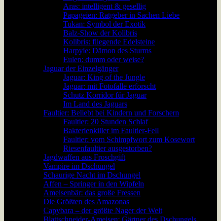
Aras: intelligent & gesellig
Papageien: Ratgeber in Sachen Liebe
Tukan: Symbol der Exotik
Balz-Show der Kolibris
Kolibris: fliegende Edelsteine
Harpyie: Dämon des Sturms
Eulen: dumm oder weise?
Jaguar der Einzelgänger
Jaguar: King of the Jungle
Jaguar: mit Fotofalle erforscht
Schutz Korridor für Jaguar
Im Land des Jaguars
Faultier: Beliebt bei Kindern und Forschern
Faultier: 20 Stunden Schlaf
Bakterienkiller im Faultier-Fell
Faultier: vom Schimpfwort zum Kosewort
Riesenfaultier ausgestorben?
Jagdwaffen aus Froschgift
Vampire im Dschungel
Schaurige Nacht im Dschungel
Affen – Springer in den Wipfeln
Ameisenbär: das große Fressen
Die Größten des Amazonas
Capybara – der größte Nager der Welt
Blattschneider-Ameisen: Gärtner des Dschungels