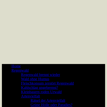
Home
Regenwald
Regenwald brennt wieder
Wald ohne Humus
Fleischkonsum zerstört Regenwald
Kahlschlag ungebremst?
Kleinbauern roden Urwald
Artenvielfalt
Rätsel der Artenvielfalt
Grüne Hölle oder Paradies?