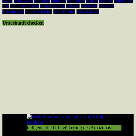
Kampf
Klimawandel
Kolumbien
Krokodile
Lehrmaterial
Manaus
Moskitos
Naturwunder
Peru
Raffinierte Pflanzen
Rüdiger Nehberg
Sklaverei
Staudämme
Tierhandel
Tierschmuggel
Umweltverbrechen
Wilde Kindheit
Wissenschaftler
Unterkunft checken
Indigene, die Urbevölkerung des Amazonas