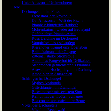
Unter Amazonas-Ureinwohnern
Tiere
Dschungeltiere im Fluss
Liebestanz der Krokodile
Der Amazonas – Welt der Fische
Piranhas: blutgierige Räuber?
Mohrenkaiman wieder auf Beutejagd
Gefährlichste Piranha-Arten
Rosa Delphine im Dschungel
Vampirfisch lässt schaudern
Riesenotter: Kampf ums Überleben
Brillenkaiman – der Gejagte
Zitteraal: starke Stromstöße
Arapaima: Fangverbot für Delikatesse
Stechrochen gefürchteter als Piranhas
Arowana – Hochspringer im Dschungel
Amphibien in Amazonien
Schlangen im Dschungel
Mythos Anakonda
Giftschlangen im Dschungel
Buschmeister mit sechstem Sinn
Kampf mit der größten Schlange
Boa constrictor erstickt ihre Beute
Vögel des Dschungels
Vögel im Regenwald