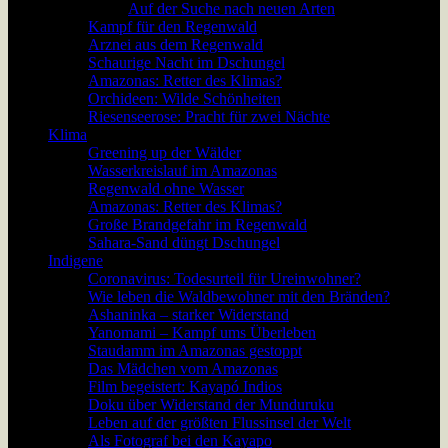
Auf der Suche nach neuen Arten
Kampf für den Regenwald
Arznei aus dem Regenwald
Schaurige Nacht im Dschungel
Amazonas: Retter des Klimas?
Orchideen: Wilde Schönheiten
Riesenseerose: Pracht für zwei Nächte
Klima
Greening up der Wälder
Wasserkreislauf im Amazonas
Regenwald ohne Wasser
Amazonas: Retter des Klimas?
Große Brandgefahr im Regenwald
Sahara-Sand düngt Dschungel
Indigene
Coronavirus: Todesurteil für Ureinwohner?
Wie leben die Waldbewohner mit den Bränden?
Ashaninka – starker Widerstand
Yanomami – Kampf ums Überleben
Staudamm im Amazonas gestoppt
Das Mädchen vom Amazonas
Film begeistert: Kayapó Indios
Doku über Widerstand der Munduruku
Leben auf der größten Flussinsel der Welt
Als Fotograf bei den Kayapo