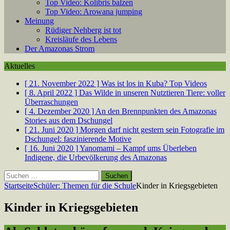
Top Video: Kolibris balzen
Top Video: Arowana jumping
Meinung
Rüdiger Nehberg ist tot
Kreisläufe des Lebens
Der Amazonas Strom
Aktuelles
[ 21. November 2022 ]
Was ist los in Kuba?
Top Videos
[ 8. April 2022 ]
Das Wilde in unseren Nutztieren
Tiere: voller
Überraschungen
[ 4. Dezember 2020 ]
An den Brennpunkten des Amazonas
Stories aus dem Dschungel
[ 21. Juni 2020 ]
Morgen darf nicht gestern sein
Fotografie im
Dschungel: faszinierende Motive
[ 16. Juni 2020 ]
Yanomami – Kampf ums Überleben
Indigene, die Urbevölkerung des Amazonas
Suchen
nach:
Startseite
Schüler: Themen für die Schule
Kinder in Kriegsgebieten
Kinder in Kriegsgebieten