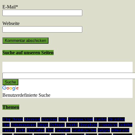
E-Mail
*
Webseite
Suche auf unseren Seiten
Benutzerdefinierte Suche
Themen
3 Top Themen
Abenteurer
Abholzung
Affen
Amazonas Vögel
Brasilien
Die größten
Tiere
Dokumentationen
Drogen
Dschungel
Ecuador
Einzelgänger
Erstaunliches
Esskultur
Faultiere
Fische
Fledermäuse
Fluss
Fotografen
Gefährliche Tiere
Indigene
Infrastruktur