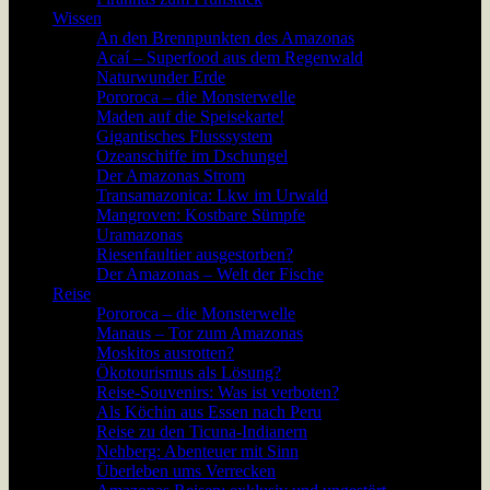
Wissen
An den Brennpunkten des Amazonas
Acaí – Superfood aus dem Regenwald
Naturwunder Erde
Pororoca – die Monsterwelle
Maden auf die Speisekarte!
Gigantisches Flusssystem
Ozeanschiffe im Dschungel
Der Amazonas Strom
Transamazonica: Lkw im Urwald
Mangroven: Kostbare Sümpfe
Uramazonas
Riesenfaultier ausgestorben?
Der Amazonas – Welt der Fische
Reise
Pororoca – die Monsterwelle
Manaus – Tor zum Amazonas
Moskitos ausrotten?
Ökotourismus als Lösung?
Reise-Souvenirs: Was ist verboten?
Als Köchin aus Essen nach Peru
Reise zu den Ticuna-Indianern
Nehberg: Abenteuer mit Sinn
Überleben ums Verrecken