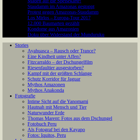
Maden auf die Speisekarte!
Staudamm im Amazonas gestoppt
Protest gegen Amazonas-Staudamm
Los Mirlos – Europa-Tour 2017
12.000 Baumarten gezählt
Kondome aus Amazonien
Doku über Widerstand der Munduruku
Stories
Ayahuasca – Rausch oder Trance?
Eine Kindheit unter Affen?
Fitzcarraldo – der Dschungelfilm
Riesenfaultier ausgestorben?
Kampf mit der größten Schlange
Schutz Korridor für Jaguar
Mythos Amazonen
Mythos Anakonda
Fotografie
Intime Sicht auf die Yanomami
Hautnah mit Mensch und Tier
Naturwunder Erde
Thomas Marent: Fotos aus dem Dschungel
Fotobuch Peru
Als Fotograf bei den Kayapo
Fotos: Iquitos, Peru