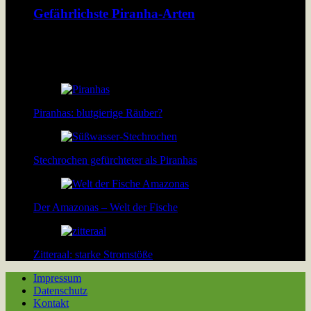
Gefährlichste Piranha-Arten
Über 40 Piranha-Arten tummeln sich in den Flüssen und Seen
Südamerikas. Doch welche davon sind wirklich gefährlich?
[…]
Piranhas: blutgierige Räuber?
Stechrochen gefürchteter als Piranhas
Der Amazonas – Welt der Fische
Zitteraal: starke Stromstöße
Impressum
Datenschutz
Kontakt