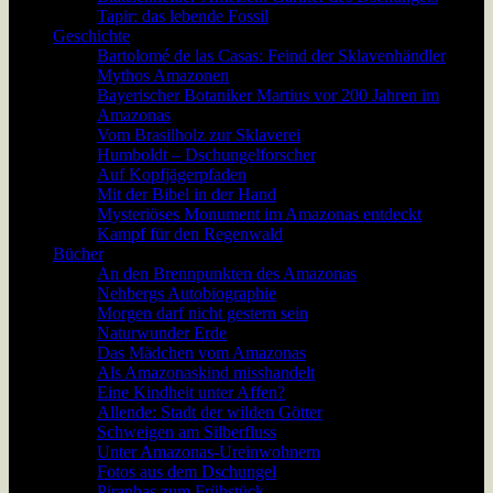
Tapir: das lebende Fossil
Geschichte
Bartolomé de las Casas: Feind der Sklavenhändler
Mythos Amazonen
Bayerischer Botaniker Martius vor 200 Jahren im
Amazonas
Vom Brasilholz zur Sklaverei
Humboldt – Dschungelforscher
Auf Kopfjägerpfaden
Mit der Bibel in der Hand
Mysteriöses Monument im Amazonas entdeckt
Kampf für den Regenwald
Bücher
An den Brennpunkten des Amazonas
Nehbergs Autobiographie
Morgen darf nicht gestern sein
Naturwunder Erde
Das Mädchen vom Amazonas
Als Amazonaskind misshandelt
Eine Kindheit unter Affen?
Allende: Stadt der wilden Götter
Schweigen am Silberfluss
Unter Amazonas-Ureinwohnern
Fotos aus dem Dschungel
Piranhas zum Frühstück