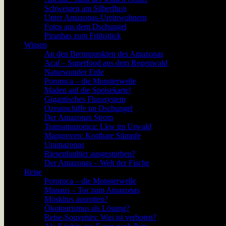
Schweigen am Silberfluss
Unter Amazonas-Ureinwohnern
Fotos aus dem Dschungel
Piranhas zum Frühstück
Wissen
An den Brennpunkten des Amazonas
Acaí – Superfood aus dem Regenwald
Naturwunder Erde
Pororoca – die Monsterwelle
Maden auf die Speisekarte!
Gigantisches Flusssystem
Ozeanschiffe im Dschungel
Der Amazonas Strom
Transamazonica: Lkw im Urwald
Mangroven: Kostbare Sümpfe
Uramazonas
Riesenfaultier ausgestorben?
Der Amazonas – Welt der Fische
Reise
Pororoca – die Monsterwelle
Manaus – Tor zum Amazonas
Moskitos ausrotten?
Ökotourismus als Lösung?
Reise-Souvenirs: Was ist verboten?