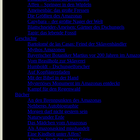
Affen – Springer in den Wipfeln
Ameisenbär: das große Fressen
Die Größten des Amazonas
Capybara – der größte Nager der Welt
Blattschneider-Ameisen: Gärtner des Dschungels
Tapir: das lebende Fossil
Geschichte
Bartolomé de las Casas: Feind der Sklavenhändler
Mythos Amazonen
Bayerischer Botaniker Martius vor 200 Jahren im Amaz
Vom Brasilholz zur Sklaverei
Humboldt – Dschungelforscher
Auf Kopfjägerpfaden
Mit der Bibel in der Hand
Mysteriöses Monument im Amazonas entdeckt
Kampf für den Regenwald
Bücher
An den Brennpunkten des Amazonas
Nehbergs Autobiographie
Morgen darf nicht gestern sein
Naturwunder Erde
Das Mädchen vom Amazonas
Als Amazonaskind misshandelt
Eine Kindheit unter Affen?
Allende: Stadt der wilden Götter