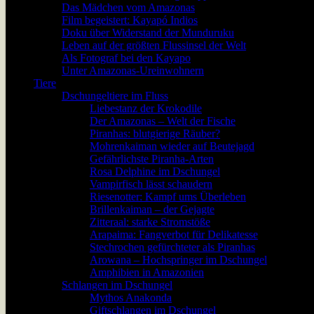
Das Mädchen vom Amazonas
Film begeistert: Kayapó Indios
Doku über Widerstand der Munduruku
Leben auf der größten Flussinsel der Welt
Als Fotograf bei den Kayapo
Unter Amazonas-Ureinwohnern
Tiere
Dschungeltiere im Fluss
Liebestanz der Krokodile
Der Amazonas – Welt der Fische
Piranhas: blutgierige Räuber?
Mohrenkaiman wieder auf Beutejagd
Gefährlichste Piranha-Arten
Rosa Delphine im Dschungel
Vampirfisch lässt schaudern
Riesenotter: Kampf ums Überleben
Brillenkaiman – der Gejagte
Zitteraal: starke Stromstöße
Arapaima: Fangverbot für Delikatesse
Stechrochen gefürchteter als Piranhas
Arowana – Hochspringer im Dschungel
Amphibien in Amazonien
Schlangen im Dschungel
Mythos Anakonda
Giftschlangen im Dschungel