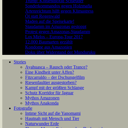
Trump: Kohlendioxid Schleuder
Sonderkommandos gegen Holzmafia
Artenreichtum hilft gegen Klimastress
Öl statt Regenwald
Maden auf die Speisekarte!
Staudamm im Amazonas gestoppt
Protest gegen Amazonas-Staudamm
Los Mirlos – Europa-Tour 2017
12.000 Baumarten gezählt
Kondome aus Amazonien
Doku über Widerstand der Munduruku
Stories
Ayahuasca – Rausch oder Trance?
Eine Kindheit unter Affen?
Fitzcarraldo – der Dschungelfilm
Riesenfaultier ausgestorben?
Kampf mit der größten Schlange
Schutz Korridor für Jaguar
Mythos Amazonen
Mythos Anakonda
Fotografie
Intime Sicht auf die Yanomami
Hautnah mit Mensch und Tier
Naturwunder Erde