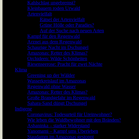
Kahlschlag ungebremst?
Kleinbauern roden Urwald
Artenvielfalt
Rätsel der Artenvielfalt
Grüne Hölle oder Paradies?
Auf der Suche nach neuen Arten
Kampf für den Regenwald
Arznei aus dem Regenwald
Schaurige Nacht im Dschungel
Amazonas: Retter des Klimas?
Orchideen: Wilde Schönheiten
Riesenseerose: Pracht für zwei Nächte
Klima
Greening up der Wälder
Wasserkreislauf im Amazonas
Regenwald ohne Wasser
Amazonas: Retter des Klimas?
Große Brandgefahr im Regenwald
Sahara-Sand düngt Dschungel
Indigene
Coronavirus: Todesurteil für Ureinwohner?
Wie leben die Waldbewohner mit den Bränden?
Ashaninka – starker Widerstand
Yanomami – Kampf ums Überleben
Staudamm im Amazonas gestoppt