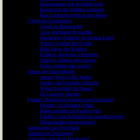
Buschmeister mit sechstem Sinn
Kampf mit der größten Schlange
Boa constrictor erstickt ihre Beute
Vögel des Dschungels
Vögel im Regenwald
Aras: intelligent & gesellig
Papageien: Ratgeber in Sachen Liebe
Tukan: Symbol der Exotik
Balz-Show der Kolibris
Kolibris: fliegende Edelsteine
Harpyie: Dämon des Sturms
Eulen: dumm oder weise?
Jaguar der Einzelgänger
Jaguar: King of the Jungle
Jaguar: mit Fotofalle erforscht
Schutz Korridor für Jaguar
Im Land des Jaguars
Faultier: Beliebt bei Kindern und Forschern
Faultier: 20 Stunden Schlaf
Bakterienkiller im Faultier-Fell
Faultier: vom Schimpfwort zum Kosewort
Riesenfaultier ausgestorben?
Jagdwaffen aus Froschgift
Vampire im Dschungel
Schaurige Nacht im Dschungel