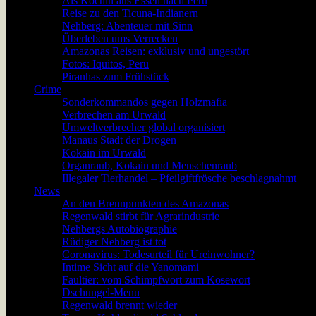
Als Köchin aus Essen nach Peru
Reise zu den Ticuna-Indianern
Nehberg: Abenteuer mit Sinn
Überleben ums Verrecken
Amazonas Reisen: exklusiv und ungestört
Fotos: Iquitos, Peru
Piranhas zum Frühstück
Crime
Sonderkommandos gegen Holzmafia
Verbrechen am Urwald
Umweltverbrecher global organisiert
Manaus Stadt der Drogen
Kokain im Urwald
Organraub, Kokain und Menschenraub
Illegaler Tierhandel – Pfeilgiftfrösche beschlagnahmt
News
An den Brennpunkten des Amazonas
Regenwald stirbt für Agrarindustrie
Nehbergs Autobiographie
Rüdiger Nehberg ist tot
Coronavirus: Todesurteil für Ureinwohner?
Intime Sicht auf die Yanomami
Faultier: vom Schimpfwort zum Kosewort
Dschungel-Menu
Regenwald brennt wieder