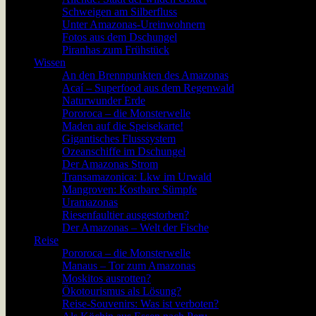
Schweigen am Silberfluss
Unter Amazonas-Ureinwohnern
Fotos aus dem Dschungel
Piranhas zum Frühstück
Wissen
An den Brennpunkten des Amazonas
Acaí – Superfood aus dem Regenwald
Naturwunder Erde
Pororoca – die Monsterwelle
Maden auf die Speisekarte!
Gigantisches Flusssystem
Ozeanschiffe im Dschungel
Der Amazonas Strom
Transamazonica: Lkw im Urwald
Mangroven: Kostbare Sümpfe
Uramazonas
Riesenfaultier ausgestorben?
Der Amazonas – Welt der Fische
Reise
Pororoca – die Monsterwelle
Manaus – Tor zum Amazonas
Moskitos ausrotten?
Ökotourismus als Lösung?
Reise-Souvenirs: Was ist verboten?