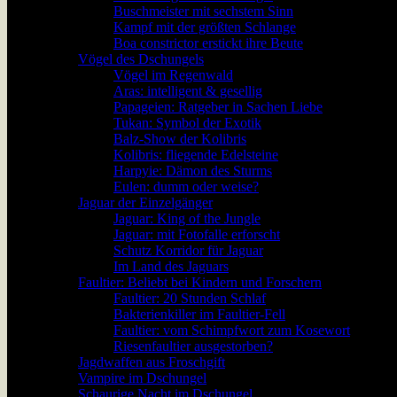
Buschmeister mit sechstem Sinn
Kampf mit der größten Schlange
Boa constrictor erstickt ihre Beute
Vögel des Dschungels
Vögel im Regenwald
Aras: intelligent & gesellig
Papageien: Ratgeber in Sachen Liebe
Tukan: Symbol der Exotik
Balz-Show der Kolibris
Kolibris: fliegende Edelsteine
Harpyie: Dämon des Sturms
Eulen: dumm oder weise?
Jaguar der Einzelgänger
Jaguar: King of the Jungle
Jaguar: mit Fotofalle erforscht
Schutz Korridor für Jaguar
Im Land des Jaguars
Faultier: Beliebt bei Kindern und Forschern
Faultier: 20 Stunden Schlaf
Bakterienkiller im Faultier-Fell
Faultier: vom Schimpfwort zum Kosewort
Riesenfaultier ausgestorben?
Jagdwaffen aus Froschgift
Vampire im Dschungel
Schaurige Nacht im Dschungel