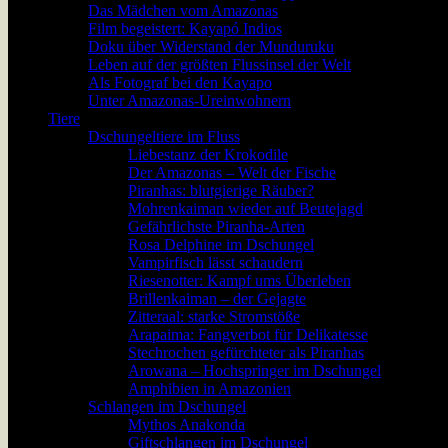
Das Mädchen vom Amazonas
Film begeistert: Kayapó Indios
Doku über Widerstand der Munduruku
Leben auf der größten Flussinsel der Welt
Als Fotograf bei den Kayapo
Unter Amazonas-Ureinwohnern
Tiere
Dschungeltiere im Fluss
Liebestanz der Krokodile
Der Amazonas – Welt der Fische
Piranhas: blutgierige Räuber?
Mohrenkaiman wieder auf Beutejagd
Gefährlichste Piranha-Arten
Rosa Delphine im Dschungel
Vampirfisch lässt schaudern
Riesenotter: Kampf ums Überleben
Brillenkaiman – der Gejagte
Zitteraal: starke Stromstöße
Arapaima: Fangverbot für Delikatesse
Stechrochen gefürchteter als Piranhas
Arowana – Hochspringer im Dschungel
Amphibien in Amazonien
Schlangen im Dschungel
Mythos Anakonda
Giftschlangen im Dschungel