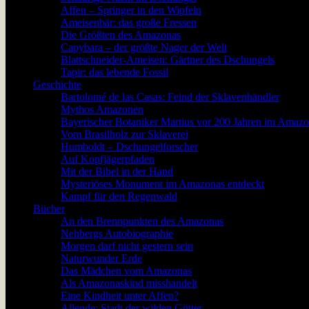
Affen – Springer in den Wipfeln
Ameisenbär: das große Fressen
Die Größten des Amazonas
Capybara – der größte Nager der Welt
Blattschneider-Ameisen: Gärtner des Dschungels
Tapir: das lebende Fossil
Geschichte
Bartolomé de las Casas: Feind der Sklavenhändler
Mythos Amazonen
Bayerischer Botaniker Martius vor 200 Jahren im Amaz
Vom Brasilholz zur Sklaverei
Humboldt – Dschungelforscher
Auf Kopfjägerpfaden
Mit der Bibel in der Hand
Mysteriöses Monument im Amazonas entdeckt
Kampf für den Regenwald
Bücher
An den Brennpunkten des Amazonas
Nehbergs Autobiographie
Morgen darf nicht gestern sein
Naturwunder Erde
Das Mädchen vom Amazonas
Als Amazonaskind misshandelt
Eine Kindheit unter Affen?
Allende: Stadt der wilden Götter