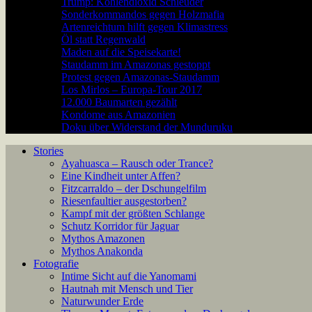
Trump: Kohlendioxid Schleuder
Sonderkommandos gegen Holzmafia
Artenreichtum hilft gegen Klimastress
Öl statt Regenwald
Maden auf die Speisekarte!
Staudamm im Amazonas gestoppt
Protest gegen Amazonas-Staudamm
Los Mirlos – Europa-Tour 2017
12.000 Baumarten gezählt
Kondome aus Amazonien
Doku über Widerstand der Munduruku
Stories
Ayahuasca – Rausch oder Trance?
Eine Kindheit unter Affen?
Fitzcarraldo – der Dschungelfilm
Riesenfaultier ausgestorben?
Kampf mit der größten Schlange
Schutz Korridor für Jaguar
Mythos Amazonen
Mythos Anakonda
Fotografie
Intime Sicht auf die Yanomami
Hautnah mit Mensch und Tier
Naturwunder Erde