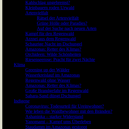
Kahlschlag ungebremst?
Kleinbauern roden Urwald
Artenvielfalt
Rätsel der Artenvielfalt
Grüne Hölle oder Paradies?
Auf der Suche nach neuen Arten
Kampf für den Regenwald
Arznei aus dem Regenwald
Schaurige Nacht im Dschungel
Amazonas: Retter des Klimas?
Orchideen: Wilde Schönheiten
Riesenseerose: Pracht für zwei Nächte
Klima
Greening up der Wälder
Wasserkreislauf im Amazonas
Regenwald ohne Wasser
Amazonas: Retter des Klimas?
Große Brandgefahr im Regenwald
Sahara-Sand düngt Dschungel
Indigene
Coronavirus: Todesurteil für Ureinwohner?
Wie leben die Waldbewohner mit den Bränden?
Ashaninka – starker Widerstand
Yanomami – Kampf ums Überleben
Staudamm im Amazonas gestoppt