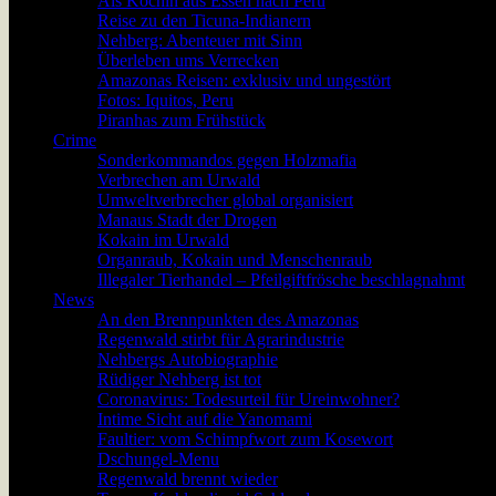
Als Köchin aus Essen nach Peru
Reise zu den Ticuna-Indianern
Nehberg: Abenteuer mit Sinn
Überleben ums Verrecken
Amazonas Reisen: exklusiv und ungestört
Fotos: Iquitos, Peru
Piranhas zum Frühstück
Crime
Sonderkommandos gegen Holzmafia
Verbrechen am Urwald
Umweltverbrecher global organisiert
Manaus Stadt der Drogen
Kokain im Urwald
Organraub, Kokain und Menschenraub
Illegaler Tierhandel – Pfeilgiftfrösche beschlagnahmt
News
An den Brennpunkten des Amazonas
Regenwald stirbt für Agrarindustrie
Nehbergs Autobiographie
Rüdiger Nehberg ist tot
Coronavirus: Todesurteil für Ureinwohner?
Intime Sicht auf die Yanomami
Faultier: vom Schimpfwort zum Kosewort
Dschungel-Menu
Regenwald brennt wieder