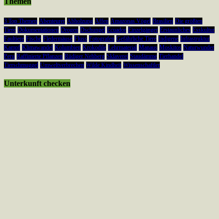
Themen
3 Top Themen
Abenteurer
Abholzung
Affen
Amazonas Vögel
Brasilien
Die größten
Tiere
Dokumentationen
Drogen
Dschungel
Ecuador
Einzelgänger
Erstaunliches
Esskultur
Faultiere
Fische
Fledermäuse
Fluss
Fotografen
Gefährliche Tiere
Indigene
Infrastruktur
Kampf
Klimawandel
Kolumbien
Krokodile
Lehrmaterial
Manaus
Moskitos
Naturwunder
Peru
Raffinierte Pflanzen
Rüdiger Nehberg
Sklaverei
Staudämme
Tierhandel
Tierschmuggel
Umweltverbrechen
Wilde Kindheit
Wissenschaftler
Unterkunft checken