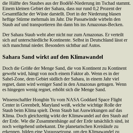
die Hälfte des Staubes aus der Bodélé-Niederung im Tschad stammt.
Einem kleinen Gebiet der Sahara, dass nur rund 0,2 Prozent der
Gesamtfläche der Wüste darstellt. Dort in der Niederung blasen
heftige Stürme mehrmals im Jahr. Die Passatwinde wirbeln den
Staub auf und transportieren ihn dann bis ins Amazonas-Becken.
Der Sahara Staub weht aber nicht nur zum Amazonas. Er verteilt
sich auf unterschiedliche Kontinente. Selbst in Deutschland lässt er
sich manchmal nieder. Besonders sichtbar auf Autos.
Sahara Sand wirkt auf den Klimawandel
Doch die Größe der Menge Sand, die von Kontinent zu Kontinent
geweht wird, hängt von noch einem Faktor ab. Wenn es in der
Sahel-Zone, dem Gebiet südlich der Sahara, in einem Jahr viel
regnet, dann wird weniger Sand in den Amazonas getragen. Wenn
es hingegen wenig regnet, erhöht sich die Menge Sand.
Wissenschaftler Hongbin Yu vom NASA Goddard Space Flight
Center in Greenbelt, Maryland weiß, welche wichtige Rolle der
Staub beim Klima spielt. Denn Staub hat Auswirkungen auf das
Klima. Doch gleichzeitig wirkt der Klimawandel auf den Staub auf
der Erde. Wie die Zusammenhänge auf der Erde tatsächlich sind, ist
noch weitgehend unbekannt. Die planetarischen Kreisläufe zu
erkennen, bilden eine Voraussetzung, um den Klimawandel zu