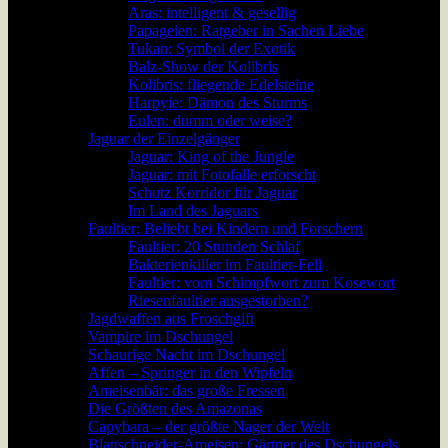
Aras: intelligent & gesellig
Papageien: Ratgeber in Sachen Liebe
Tukan: Symbol der Exotik
Balz-Show der Kolibris
Kolibris: fliegende Edelsteine
Harpyie: Dämon des Sturms
Eulen: dumm oder weise?
Jaguar der Einzelgänger
Jaguar: King of the Jungle
Jaguar: mit Fotofalle erforscht
Schutz Korridor für Jaguar
Im Land des Jaguars
Faultier: Beliebt bei Kindern und Forschern
Faultier: 20 Stunden Schlaf
Bakterienkiller im Faultier-Fell
Faultier: vom Schimpfwort zum Kosewort
Riesenfaultier ausgestorben?
Jagdwaffen aus Froschgift
Vampire im Dschungel
Schaurige Nacht im Dschungel
Affen – Springer in den Wipfeln
Ameisenbär: das große Fressen
Die Größten des Amazonas
Capybara – der größte Nager der Welt
Blattschneider-Ameisen: Gärtner des Dschungels