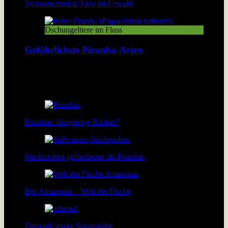
Transamazonica: Lkw im Urwald
Dschungeltiere im Fluss
Gefährlichste Piranha-Arten
Über 40 Piranha-Arten tummeln sich in den Flüssen und Seen
Südamerikas. Doch welche davon sind wirklich gefährlich?
[…]
Piranhas: blutgierige Räuber?
Stechrochen gefürchteter als Piranhas
Der Amazonas – Welt der Fische
Zitteraal: starke Stromstöße