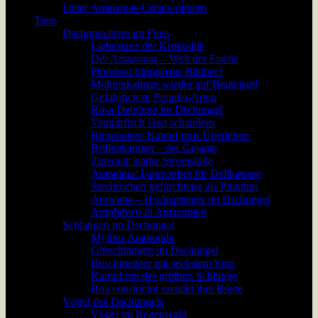
Unter Amazonas-Ureinwohnern
Tiere
Dschungeltiere im Fluss
Liebestanz der Krokodile
Der Amazonas – Welt der Fische
Piranhas: blutgierige Räuber?
Mohrenkaiman wieder auf Beutejagd
Gefährlichste Piranha-Arten
Rosa Delphine im Dschungel
Vampirfisch lässt schaudern
Riesenotter: Kampf ums Überleben
Brillenkaiman – der Gejagte
Zitteraal: starke Stromstöße
Arapaima: Fangverbot für Delikatesse
Stechrochen gefürchteter als Piranhas
Arowana – Hochspringer im Dschungel
Amphibien in Amazonien
Schlangen im Dschungel
Mythos Anakonda
Giftschlangen im Dschungel
Buschmeister mit sechstem Sinn
Kampf mit der größten Schlange
Boa constrictor erstickt ihre Beute
Vögel des Dschungels
Vögel im Regenwald