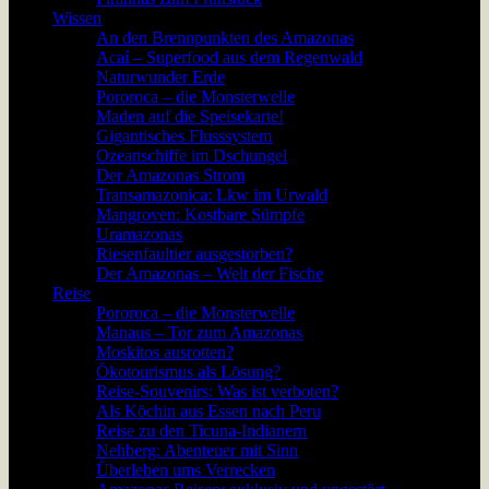
Wissen
An den Brennpunkten des Amazonas
Acaí – Superfood aus dem Regenwald
Naturwunder Erde
Pororoca – die Monsterwelle
Maden auf die Speisekarte!
Gigantisches Flusssystem
Ozeanschiffe im Dschungel
Der Amazonas Strom
Transamazonica: Lkw im Urwald
Mangroven: Kostbare Sümpfe
Uramazonas
Riesenfaultier ausgestorben?
Der Amazonas – Welt der Fische
Reise
Pororoca – die Monsterwelle
Manaus – Tor zum Amazonas
Moskitos ausrotten?
Ökotourismus als Lösung?
Reise-Souvenirs: Was ist verboten?
Als Köchin aus Essen nach Peru
Reise zu den Ticuna-Indianern
Nehberg: Abenteuer mit Sinn
Überleben ums Verrecken