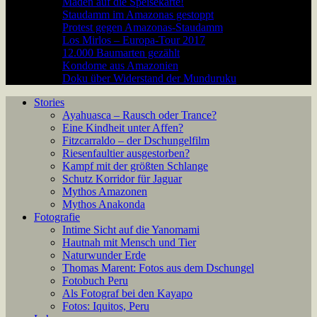
Maden auf die Speisekarte!
Staudamm im Amazonas gestoppt
Protest gegen Amazonas-Staudamm
Los Mirlos – Europa-Tour 2017
12.000 Baumarten gezählt
Kondome aus Amazonien
Doku über Widerstand der Munduruku
Stories
Ayahuasca – Rausch oder Trance?
Eine Kindheit unter Affen?
Fitzcarraldo – der Dschungelfilm
Riesenfaultier ausgestorben?
Kampf mit der größten Schlange
Schutz Korridor für Jaguar
Mythos Amazonen
Mythos Anakonda
Fotografie
Intime Sicht auf die Yanomami
Hautnah mit Mensch und Tier
Naturwunder Erde
Thomas Marent: Fotos aus dem Dschungel
Fotobuch Peru
Als Fotograf bei den Kayapo
Fotos: Iquitos, Peru