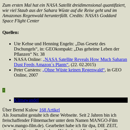
Zum ersten Mal hat ein NASA Satellit dreidimensional quantifiziert,
wie viel Staub aus der Sahara Wüste auf die Reise geht und im
Amazonas Regenwald herunterfällt. Credits: NASA’s Goddard
Space Flight Center
Quellen:
Ute Kehse und Henning Engeln: „Das Gesetz des
Dschungels“, in: GEOkompakt: „Das geheime Leben der
Pflanzen“ Nr. 38
NASA Online:
„NASA Satellite Reveals How Much Saharan
Dust Feeds Amazon´s Plants“
, (22. 02.2015)
Peter Carstens:
„Ohne Wüste keinen Regenwald“
, in GEO
Online, 2007
Klimawandel
Über Bernd Kulow
168 Artikel
Als Journalist gestalte ich diese Webseite. Seit 2 Jahren bin ich
freischaffender Filmemacher unter dem Namen MANGO-Film
(www.mango-film.de). Gearbeitet habe ich für dpa, DIE ZEIT,