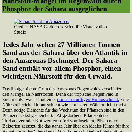
Nährstoff-Mangel im Regenwald durch
Phosphor der Sahara ausgeglichen
Credits: NASA Goddard's Scientific Visualization
Studio
Jedes Jahr wehen 27 Millionen Tonnen
Sand aus der Sahara über den Atlantik in
den Amazonas Dschungel. Der Sahara
Sand enthält vor allem Phosphor, einen
wichtigen Nährstoff für den Urwald.
Das üppige, dichte Grün des Amazonas Regenwalds verschleiert
den Mangel an Nährstoffen. Denn der tropische Regenwald in
Südamerika wächst auf einer
nur sehr dürftigen Humusschicht.
Eine
Nährstoff reiche Humusschicht wie in unseren Wäldern fehlt meist.
Denn nötige Elemente für das Wachstum der Pflanzen sind in den
Pflanzen selbst gespeichert. „Abgestorbene Pflanzenteile,
Tierkadaver oder Kot werden sofort von Insekten, Pilzen oder
Bakterien zersetzt, die das ganze Jahr über ein ideales Klima für ihre
Arbeit vorfinden“, heißt es in GEOkompakt. Dadurch gelangt in