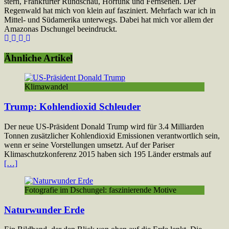
stern, Frankfurter Rundschau, Hörfunk und Fernsehen. Der
Regenwald hat mich von klein auf fasziniert. Mehrfach war ich in
Mittel- und Südamerika unterwegs. Dabei hat mich vor allem der
Amazonas Dschungel beeindruckt.
Webseite
Instagram
YouTube
LinkedIn
Ähnliche Artikel
Klimawandel
Trump: Kohlendioxid Schleuder
Der neue US-Präsident Donald Trump wird für 3.4 Milliarden
Tonnen zusätzlicher Kohlendioxid Emissionen verantwortlich sein,
wenn er seine Vorstellungen umsetzt. Auf der Pariser
Klimaschutzkonferenz 2015 haben sich 195 Länder erstmals auf
[…]
Fotografie im Dschungel: faszinierende Motive
Naturwunder Erde