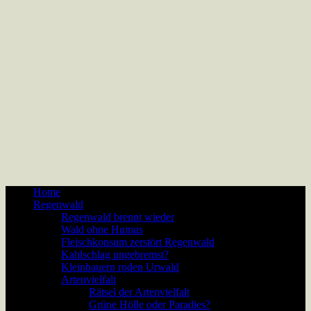
Home
Regenwald
Regenwald brennt wieder
Wald ohne Humus
Fleischkonsum zerstört Regenwald
Kahlschlag ungebremst?
Kleinbauern roden Urwald
Artenvielfalt
Rätsel der Artenvielfalt
Grüne Hölle oder Paradies?