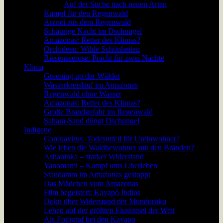
Auf der Suche nach neuen Arten
Kampf für den Regenwald
Arznei aus dem Regenwald
Schaurige Nacht im Dschungel
Amazonas: Retter des Klimas?
Orchideen: Wilde Schönheiten
Riesenseerose: Pracht für zwei Nächte
Klima
Greening up der Wälder
Wasserkreislauf im Amazonas
Regenwald ohne Wasser
Amazonas: Retter des Klimas?
Große Brandgefahr im Regenwald
Sahara-Sand düngt Dschungel
Indigene
Coronavirus: Todesurteil für Ureinwohner?
Wie leben die Waldbewohner mit den Bränden?
Ashaninka – starker Widerstand
Yanomami – Kampf ums Überleben
Staudamm im Amazonas gestoppt
Das Mädchen vom Amazonas
Film begeistert: Kayapó Indios
Doku über Widerstand der Munduruku
Leben auf der größten Flussinsel der Welt
Als Fotograf bei den Kayapo