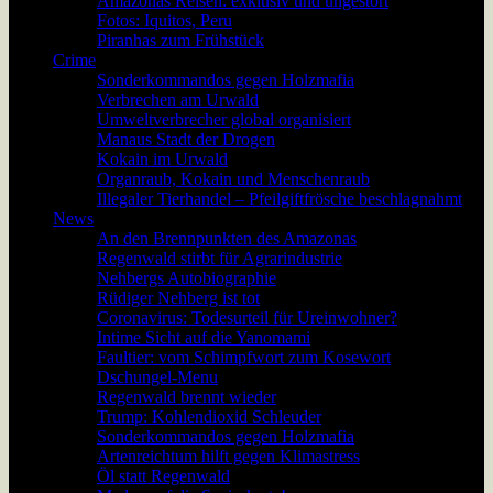
Amazonas Reisen: exklusiv und ungestört
Fotos: Iquitos, Peru
Piranhas zum Frühstück
Crime
Sonderkommandos gegen Holzmafia
Verbrechen am Urwald
Umweltverbrecher global organisiert
Manaus Stadt der Drogen
Kokain im Urwald
Organraub, Kokain und Menschenraub
Illegaler Tierhandel – Pfeilgiftfrösche beschlagnahmt
News
An den Brennpunkten des Amazonas
Regenwald stirbt für Agrarindustrie
Nehbergs Autobiographie
Rüdiger Nehberg ist tot
Coronavirus: Todesurteil für Ureinwohner?
Intime Sicht auf die Yanomami
Faultier: vom Schimpfwort zum Kosewort
Dschungel-Menu
Regenwald brennt wieder
Trump: Kohlendioxid Schleuder
Sonderkommandos gegen Holzmafia
Artenreichtum hilft gegen Klimastress
Öl statt Regenwald