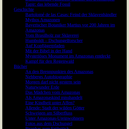
Tapir: das lebende Fossil
Geschichte
Bartolomé de las Casas: Feind der Sklavenhändler
Mythos Amazonen
Bayerischer Botaniker Martius vor 200 Jahren im
Amazonas
Vom Brasilholz zur Sklaverei
Humboldt – Dschungelforscher
Auf Kopfjägerpfaden
Mit der Bibel in der Hand
Mysteriöses Monument im Amazonas entdeckt
Kampf für den Regenwald
Bücher
An den Brennpunkten des Amazonas
Nehbergs Autobiographie
Morgen darf nicht gestern sein
Naturwunder Erde
Das Mädchen vom Amazonas
Als Amazonaskind misshandelt
Eine Kindheit unter Affen?
Allende: Stadt der wilden Götter
Schweigen am Silberfluss
Unter Amazonas-Ureinwohnern
Fotos aus dem Dschungel
Piranhas zum Frühstück