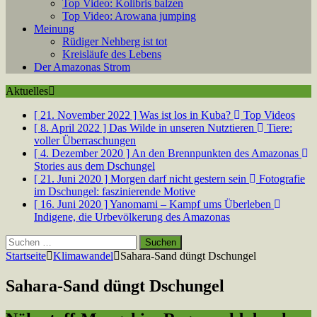
Top Video: Kolibris balzen
Top Video: Arowana jumping
Meinung
Rüdiger Nehberg ist tot
Kreisläufe des Lebens
Der Amazonas Strom
Aktuelles
[ 21. November 2022 ]
Was ist los in Kuba?
Top Videos
[ 8. April 2022 ]
Das Wilde in unseren Nutztieren
Tiere:
voller Überraschungen
[ 4. Dezember 2020 ]
An den Brennpunkten des Amazonas
Stories aus dem Dschungel
[ 21. Juni 2020 ]
Morgen darf nicht gestern sein
Fotografie
im Dschungel: faszinierende Motive
[ 16. Juni 2020 ]
Yanomami – Kampf ums Überleben
Indigene, die Urbevölkerung des Amazonas
Suchen
nach:
Startseite
Klimawandel
Sahara-Sand düngt Dschungel
Sahara-Sand düngt Dschungel