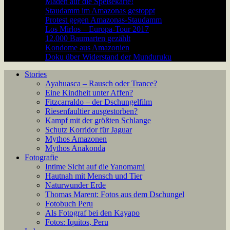
Maden auf die Speisekarte!
Staudamm im Amazonas gestoppt
Protest gegen Amazonas-Staudamm
Los Mirlos – Europa-Tour 2017
12.000 Baumarten gezählt
Kondome aus Amazonien
Doku über Widerstand der Munduruku
Stories
Ayahuasca – Rausch oder Trance?
Eine Kindheit unter Affen?
Fitzcarraldo – der Dschungelfilm
Riesenfaultier ausgestorben?
Kampf mit der größten Schlange
Schutz Korridor für Jaguar
Mythos Amazonen
Mythos Anakonda
Fotografie
Intime Sicht auf die Yanomami
Hautnah mit Mensch und Tier
Naturwunder Erde
Thomas Marent: Fotos aus dem Dschungel
Fotobuch Peru
Als Fotograf bei den Kayapo
Fotos: Iquitos, Peru