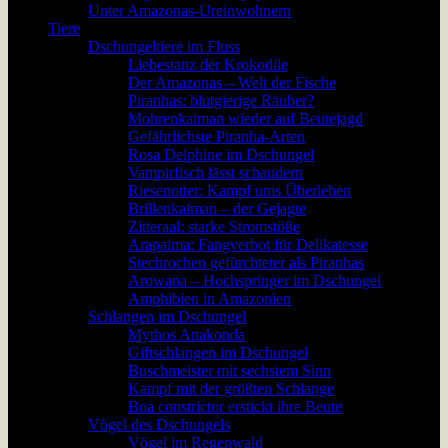
Unter Amazonas-Ureinwohnern
Tiere
Dschungeltiere im Fluss
Liebestanz der Krokodile
Der Amazonas – Welt der Fische
Piranhas: blutgierige Räuber?
Mohrenkaiman wieder auf Beutejagd
Gefährlichste Piranha-Arten
Rosa Delphine im Dschungel
Vampirfisch lässt schaudern
Riesenotter: Kampf ums Überleben
Brillenkaiman – der Gejagte
Zitteraal: starke Stromstöße
Arapaima: Fangverbot für Delikatesse
Stechrochen gefürchteter als Piranhas
Arowana – Hochspringer im Dschungel
Amphibien in Amazonien
Schlangen im Dschungel
Mythos Anakonda
Giftschlangen im Dschungel
Buschmeister mit sechstem Sinn
Kampf mit der größten Schlange
Boa constrictor erstickt ihre Beute
Vögel des Dschungels
Vögel im Regenwald