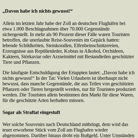
„Davon habe ich nichts gewusst!“
Allein im letzten Jahr habe der Zoll an deutschen Flughäfen bei
etwa 1.000 Beschlagnahmen über 70.000 Gegenstände
sichergestellt. In mehr als 90 Prozent dieser Fälle waren Touristen
betroffen, die unerlaubte Reise-Souvenirs im Gepäck hatten:
lebende Schildkröten, Steinkorallen, Elfenbeinschnitzereien,
Erzeugnisse aus Reptilienleder, Kobras in Alkohol, Orchideen,
Kakteen, Störkaviar oder Arzneimittel mit Bestandteilen geschützter
Tiere und Pflanzen.
Die häufigste Entschuldigung der Ertappten lautet: „Davon habe ich
nichts gewusst!“ In der Tat: Vielen Urlaubern ist überhaupt nicht
bewusst, dass manche Gegenstände, die aus Teilen von geschützten
Pflanzen oder Tieren hergestellt werden, nur für Touristen produziert
werden. Die Touristen allein bestimmen den Markt für diese Waren,
für die geschützte Arten herhalten müssen.
Sogar als Straftat eingestuft
Wer solche Souvenirs nach Deutschland mitbringt, dem wird das
teuer erworbene Stück vom Zoll am Flughafen wieder
abgenommen. Darüber hinaus droht ein Bußgeld. Unter Umständen