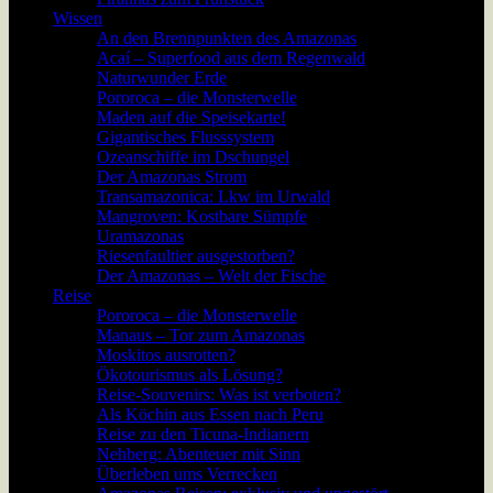
Wissen
An den Brennpunkten des Amazonas
Acaí – Superfood aus dem Regenwald
Naturwunder Erde
Pororoca – die Monsterwelle
Maden auf die Speisekarte!
Gigantisches Flusssystem
Ozeanschiffe im Dschungel
Der Amazonas Strom
Transamazonica: Lkw im Urwald
Mangroven: Kostbare Sümpfe
Uramazonas
Riesenfaultier ausgestorben?
Der Amazonas – Welt der Fische
Reise
Pororoca – die Monsterwelle
Manaus – Tor zum Amazonas
Moskitos ausrotten?
Ökotourismus als Lösung?
Reise-Souvenirs: Was ist verboten?
Als Köchin aus Essen nach Peru
Reise zu den Ticuna-Indianern
Nehberg: Abenteuer mit Sinn
Überleben ums Verrecken