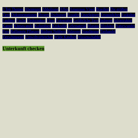
3 Top Themen
Abenteurer
Abholzung
Affen
Amazonas Vögel
Brasilien
Die größten
Tiere
Dokumentationen
Drogen
Dschungel
Ecuador
Einzelgänger
Erstaunliches
Esskultur
Faultiere
Fische
Fledermäuse
Fluss
Fotografen
Gefährliche Tiere
Indigene
Infrastruktur
Kampf
Klimawandel
Kolumbien
Krokodile
Lehrmaterial
Manaus
Moskitos
Naturwunder
Peru
Raffinierte Pflanzen
Rüdiger Nehberg
Sklaverei
Staudämme
Tierhandel
Tierschmuggel
Umweltverbrechen
Wilde Kindheit
Wissenschaftler
Unterkunft checken