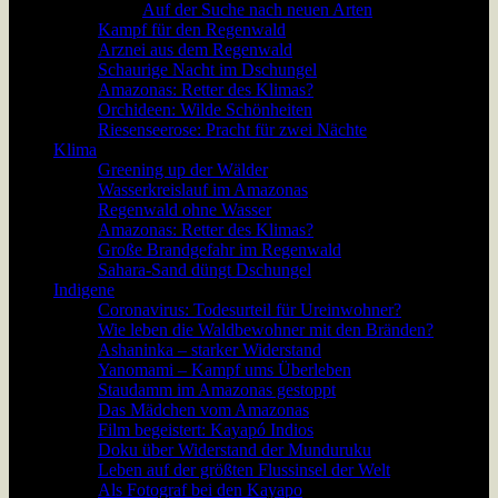
Auf der Suche nach neuen Arten
Kampf für den Regenwald
Arznei aus dem Regenwald
Schaurige Nacht im Dschungel
Amazonas: Retter des Klimas?
Orchideen: Wilde Schönheiten
Riesenseerose: Pracht für zwei Nächte
Klima
Greening up der Wälder
Wasserkreislauf im Amazonas
Regenwald ohne Wasser
Amazonas: Retter des Klimas?
Große Brandgefahr im Regenwald
Sahara-Sand düngt Dschungel
Indigene
Coronavirus: Todesurteil für Ureinwohner?
Wie leben die Waldbewohner mit den Bränden?
Ashaninka – starker Widerstand
Yanomami – Kampf ums Überleben
Staudamm im Amazonas gestoppt
Das Mädchen vom Amazonas
Film begeistert: Kayapó Indios
Doku über Widerstand der Munduruku
Leben auf der größten Flussinsel der Welt
Als Fotograf bei den Kayapo