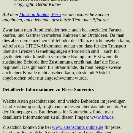
Copyright: Bernd Kulow
Auf dem
Markt in Iquitos, Peru
werden exotische Sachen
angeboten, auch lebende, geschützte Tiere oder Pflanzen.
Zwar kann man Reptilienleder heute auch bei speziellen Farmen
kaufen, und Gärtner vermehren Kakteen und Orchideen. Da man
dies aber dem einzelnen Gürtel oder der Pflanze nicht ansehen kann,
schreibt das CITES-Abkommen genau vor, dass für den Transport
über die Grenzen Genehmigungen erforderlich sind – auch für
gezüchtete oder künstlich vermehrte Exemplare. Erst wenn die
zuständige Behörde ihre Zustimmung erteilt hat, darf die Reise
beginnen. Das gilt auch für Strandfunde, da man beispielsweise
auch einer Koralle nicht ansehen kann, ob sie mit Absicht
abgebrochen oder nur angeschwemmt wurde.
Detaillierte Informationen zu Reise-Souvenirs
Welche Arten geschützt sind, und welche Behörden im jeweiligen
Land zuständig sind, fragt man am besten über das Internet ab. Auf
der Homepage des Bundesamts für Naturschutz findet man
detaillierte Informationen zu all diesen Fragen:
www.bfn.de
Zusätzlich können Sie bei
www.artenschutz-online.de
für jedes
Land abrufen, welche Arten in diesem Land geschützt sind.