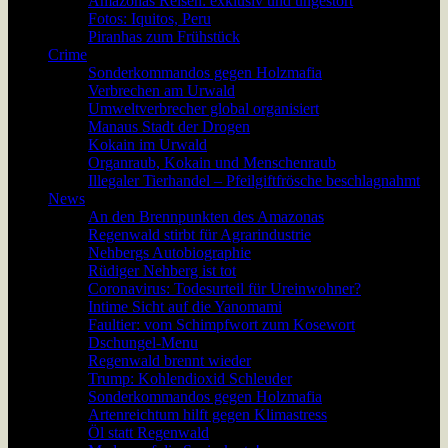
Amazonas Reisen: exklusiv und ungestört
Fotos: Iquitos, Peru
Piranhas zum Frühstück
Crime
Sonderkommandos gegen Holzmafia
Verbrechen am Urwald
Umweltverbrecher global organisiert
Manaus Stadt der Drogen
Kokain im Urwald
Organraub, Kokain und Menschenraub
Illegaler Tierhandel – Pfeilgiftfrösche beschlagnahmt
News
An den Brennpunkten des Amazonas
Regenwald stirbt für Agrarindustrie
Nehbergs Autobiographie
Rüdiger Nehberg ist tot
Coronavirus: Todesurteil für Ureinwohner?
Intime Sicht auf die Yanomami
Faultier: vom Schimpfwort zum Kosewort
Dschungel-Menu
Regenwald brennt wieder
Trump: Kohlendioxid Schleuder
Sonderkommandos gegen Holzmafia
Artenreichtum hilft gegen Klimastress
Öl statt Regenwald