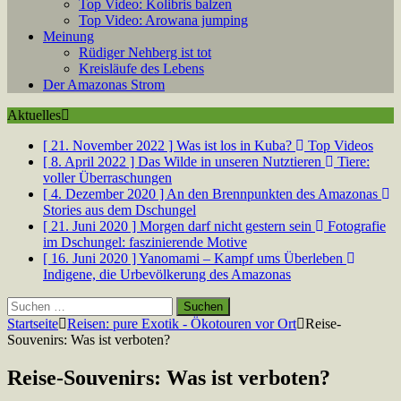
Top Video: Kolibris balzen
Top Video: Arowana jumping
Meinung
Rüdiger Nehberg ist tot
Kreisläufe des Lebens
Der Amazonas Strom
Aktuelles
[ 21. November 2022 ]
Was ist los in Kuba?
Top Videos
[ 8. April 2022 ]
Das Wilde in unseren Nutztieren
Tiere:
voller Überraschungen
[ 4. Dezember 2020 ]
An den Brennpunkten des Amazonas
Stories aus dem Dschungel
[ 21. Juni 2020 ]
Morgen darf nicht gestern sein
Fotografie
im Dschungel: faszinierende Motive
[ 16. Juni 2020 ]
Yanomami – Kampf ums Überleben
Indigene, die Urbevölkerung des Amazonas
Suchen
nach:
Startseite
Reisen: pure Exotik - Ökotouren vor Ort
Reise-
Souvenirs: Was ist verboten?
Reise-Souvenirs: Was ist verboten?