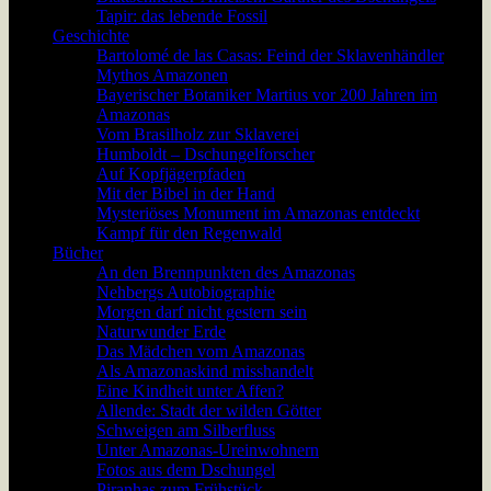
Tapir: das lebende Fossil
Geschichte
Bartolomé de las Casas: Feind der Sklavenhändler
Mythos Amazonen
Bayerischer Botaniker Martius vor 200 Jahren im
Amazonas
Vom Brasilholz zur Sklaverei
Humboldt – Dschungelforscher
Auf Kopfjägerpfaden
Mit der Bibel in der Hand
Mysteriöses Monument im Amazonas entdeckt
Kampf für den Regenwald
Bücher
An den Brennpunkten des Amazonas
Nehbergs Autobiographie
Morgen darf nicht gestern sein
Naturwunder Erde
Das Mädchen vom Amazonas
Als Amazonaskind misshandelt
Eine Kindheit unter Affen?
Allende: Stadt der wilden Götter
Schweigen am Silberfluss
Unter Amazonas-Ureinwohnern
Fotos aus dem Dschungel
Piranhas zum Frühstück