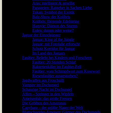
Aras: intelligent & gesellig
Papageien: Ratgeber in Sachen Liebe
Tukan: Symbol der Exotik
Balz-Show der Kolibris
Kolibris: fliegende Edelsteine
Harpyie: Dämon des Sturms
Eulen: dumm oder weise?
Jaguar der Einzelgänger
Jaguar: King of the Jungle
Jaguar: mit Fotofalle erforscht
Schutz Korridor für Jaguar
Im Land des Jaguars
Faultier: Beliebt bei Kindern und Forschern
Faultier: 20 Stunden Schlaf
Bakterienkiller im Faultier-Fell
Faultier: vom Schimpfwort zum Kosewort
Riesenfaultier ausgestorben?
Jagdwaffen aus Froschgift
Vampire im Dschungel
Schaurige Nacht im Dschungel
Affen – Springer in den Wipfeln
Ameisenbär: das große Fressen
Die Größten des Amazonas
Capybara – der größte Nager der Welt
Blattschneider-Ameisen: Gärtner des Dschungels