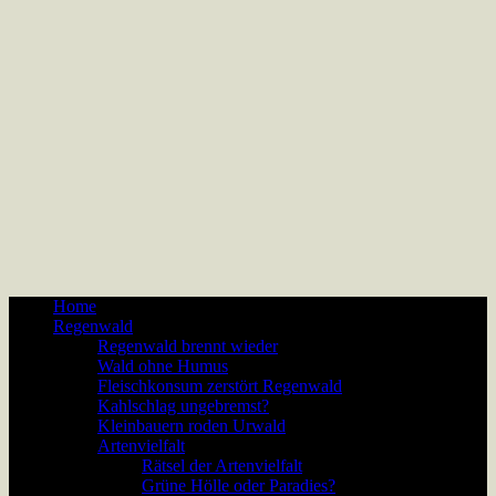
Home
Regenwald
Regenwald brennt wieder
Wald ohne Humus
Fleischkonsum zerstört Regenwald
Kahlschlag ungebremst?
Kleinbauern roden Urwald
Artenvielfalt
Rätsel der Artenvielfalt
Grüne Hölle oder Paradies?