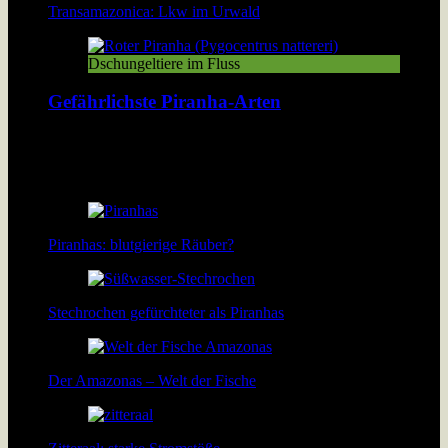
Transamazonica: Lkw im Urwald
Dschungeltiere im Fluss
Gefährlichste Piranha-Arten
Über 40 Piranha-Arten tummeln sich in den Flüssen und Seen
Südamerikas. Doch welche davon sind wirklich gefährlich?
[…]
Piranhas: blutgierige Räuber?
Stechrochen gefürchteter als Piranhas
Der Amazonas – Welt der Fische