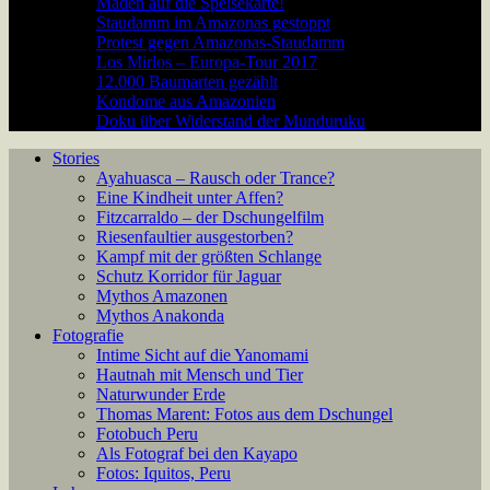
Maden auf die Speisekarte!
Staudamm im Amazonas gestoppt
Protest gegen Amazonas-Staudamm
Los Mirlos – Europa-Tour 2017
12.000 Baumarten gezählt
Kondome aus Amazonien
Doku über Widerstand der Munduruku
Stories
Ayahuasca – Rausch oder Trance?
Eine Kindheit unter Affen?
Fitzcarraldo – der Dschungelfilm
Riesenfaultier ausgestorben?
Kampf mit der größten Schlange
Schutz Korridor für Jaguar
Mythos Amazonen
Mythos Anakonda
Fotografie
Intime Sicht auf die Yanomami
Hautnah mit Mensch und Tier
Naturwunder Erde
Thomas Marent: Fotos aus dem Dschungel
Fotobuch Peru
Als Fotograf bei den Kayapo
Fotos: Iquitos, Peru