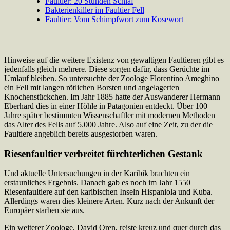
Faultier: 20 Stunden Schlaf
Bakterienkiller im Faultier Fell
Faultier: Vom Schimpfwort zum Kosewort
Hinweise auf die weitere Existenz von gewaltigen Faultieren gibt es
jedenfalls gleich mehrere. Diese sorgen dafür, dass Gerüchte im
Umlauf bleiben. So untersuchte der Zoologe Florentino Ameghino
ein Fell mit langen rötlichen Borsten und angelagerten
Knochenstückchen. Im Jahr 1885 hatte der Auswanderer Hermann
Eberhard dies in einer Höhle in Patagonien entdeckt. Über 100
Jahre später bestimmten Wissenschaftler mit modernen Methoden
das Alter des Fells auf 5.000 Jahre. Also auf eine Zeit, zu der die
Faultiere angeblich bereits ausgestorben waren.
Riesenfaultier verbreitet fürchterlichen Gestank
Und aktuelle Untersuchungen in der Karibik brachten ein
erstaunliches Ergebnis. Danach gab es noch im Jahr 1550
Riesenfaultiere auf den karibischen Inseln Hispaniola und Kuba.
Allerdings waren dies kleinere Arten. Kurz nach der Ankunft der
Europäer starben sie aus.
Ein weiterer Zoologe, David Oren, reiste kreuz und quer durch das