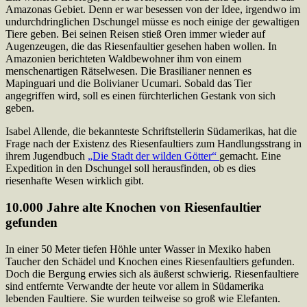
Amazonas Gebiet. Denn er war besessen von der Idee, irgendwo im
undurchdringlichen Dschungel müsse es noch einige der gewaltigen
Tiere geben. Bei seinen Reisen stieß Oren immer wieder auf
Augenzeugen, die das Riesenfaultier gesehen haben wollen. In
Amazonien berichteten Waldbewohner ihm von einem
menschenartigen Rätselwesen. Die Brasilianer nennen es
Mapinguari und die Bolivianer Ucumari. Sobald das Tier
angegriffen wird, soll es einen fürchterlichen Gestank von sich
geben.
Isabel Allende, die bekannteste Schriftstellerin Südamerikas, hat die
Frage nach der Existenz des Riesenfaultiers zum Handlungsstrang in
ihrem Jugendbuch
„Die Stadt der wilden Götter“
gemacht. Eine
Expedition in den Dschungel soll herausfinden, ob es dies
riesenhafte Wesen wirklich gibt.
10.000 Jahre alte Knochen von Riesenfaultier
gefunden
In einer 50 Meter tiefen Höhle unter Wasser in Mexiko haben
Taucher den Schädel und Knochen eines Riesenfaultiers gefunden.
Doch die Bergung erwies sich als äußerst schwierig. Riesenfaultiere
sind entfernte Verwandte der heute vor allem in Südamerika
lebenden Faultiere. Sie wurden teilweise so groß wie Elefanten.