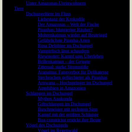
Unter Amazonas-Ureinwohnern
Tiere
Dschungeltiere im Fluss
Liebestanz der Krokodile
Der Amazonas – Welt der Fische
Piranhas: blutgierige Räuber?
Mohrenkaiman wieder auf Beutejagd
Gefährlichste Piranha-Arten
Rosa Delphine im Dschungel
Vampirfisch lässt schaudern
Riesenotter: Kampf ums Überleben
Brillenkaiman – der Gejagte
Zitteraal: starke Stromstöße
Arapaima: Fangverbot für Delikatesse
Stechrochen gefürchteter als Piranhas
Arowana – Hochspringer im Dschungel
Amphibien in Amazonien
Schlangen im Dschungel
Mythos Anakonda
Giftschlangen im Dschungel
Buschmeister mit sechstem Sinn
Kampf mit der größten Schlange
Boa constrictor erstickt ihre Beute
Vögel des Dschungels
Vögel im Regenwald