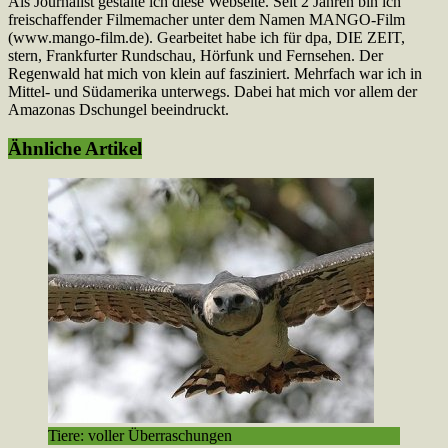
Als Journalist gestalte ich diese Webseite. Seit 2 Jahren bin ich
freischaffender Filmemacher unter dem Namen MANGO-Film
(www.mango-film.de). Gearbeitet habe ich für dpa, DIE ZEIT,
stern, Frankfurter Rundschau, Hörfunk und Fernsehen. Der
Regenwald hat mich von klein auf fasziniert. Mehrfach war ich in
Mittel- und Südamerika unterwegs. Dabei hat mich vor allem der
Amazonas Dschungel beeindruckt.
Webseite
Instagram
YouTube
LinkedIn
Ähnliche Artikel
Tiere: voller Überraschungen