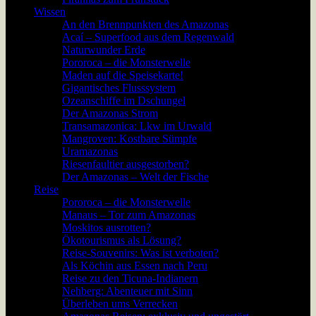
Wissen
An den Brennpunkten des Amazonas
Acaí – Superfood aus dem Regenwald
Naturwunder Erde
Pororoca – die Monsterwelle
Maden auf die Speisekarte!
Gigantisches Flusssystem
Ozeanschiffe im Dschungel
Der Amazonas Strom
Transamazonica: Lkw im Urwald
Mangroven: Kostbare Sümpfe
Uramazonas
Riesenfaultier ausgestorben?
Der Amazonas – Welt der Fische
Reise
Pororoca – die Monsterwelle
Manaus – Tor zum Amazonas
Moskitos ausrotten?
Ökotourismus als Lösung?
Reise-Souvenirs: Was ist verboten?
Als Köchin aus Essen nach Peru
Reise zu den Ticuna-Indianern
Nehberg: Abenteuer mit Sinn
Überleben ums Verrecken