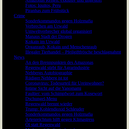
Amazonas Reisen: exklusiv und ungestört
Fotos: Iquitos, Peru
Piranhas zum Frühstück
Crime
Sonderkommandos gegen Holzmafia
Verbrechen am Urwald
Umweltverbrecher global organisiert
Manaus Stadt der Drogen
Kokain im Urwald
Organraub, Kokain und Menschenraub
Illegaler Tierhandel – Pfeilgiftfrösche beschlagnahmt
News
An den Brennpunkten des Amazonas
Regenwald stirbt für Agrarindustrie
Nehbergs Autobiographie
Rüdiger Nehberg ist tot
Coronavirus: Todesurteil für Ureinwohner?
Intime Sicht auf die Yanomami
Faultier: vom Schimpfwort zum Kosewort
Dschungel-Menu
Regenwald brennt wieder
Trump: Kohlendioxid Schleuder
Sonderkommandos gegen Holzmafia
Artenreichtum hilft gegen Klimastress
Öl statt Regenwald