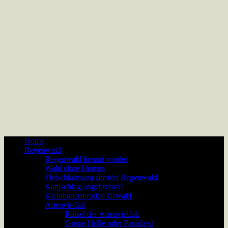
Home
Regenwald
Regenwald brennt wieder
Wald ohne Humus
Fleischkonsum zerstört Regenwald
Kahlschlag ungebremst?
Kleinbauern roden Urwald
Artenvielfalt
Rätsel der Artenvielfalt
Grüne Hölle oder Paradies?