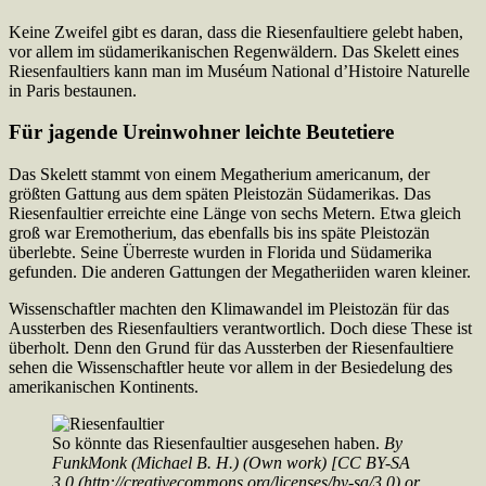
Keine Zweifel gibt es daran, dass die Riesenfaultiere gelebt haben,
vor allem im südamerikanischen Regenwäldern. Das Skelett eines
Riesenfaultiers kann man im Muséum National d’Histoire Naturelle
in Paris bestaunen.
Für jagende Ureinwohner leichte Beutetiere
Das Skelett stammt von einem Megatherium americanum, der
größten Gattung aus dem späten Pleistozän Südamerikas. Das
Riesenfaultier erreichte eine Länge von sechs Metern. Etwa gleich
groß war Eremotherium, das ebenfalls bis ins späte Pleistozän
überlebte. Seine Überreste wurden in Florida und Südamerika
gefunden. Die anderen Gattungen der Megatheriiden waren kleiner.
Wissenschaftler machten den Klimawandel im Pleistozän für das
Aussterben des Riesenfaultiers verantwortlich. Doch diese These ist
überholt. Denn den Grund für das Aussterben der Riesenfaultiere
sehen die Wissenschaftler heute vor allem in der Besiedelung des
amerikanischen Kontinents.
So könnte das Riesenfaultier ausgesehen haben.
By
FunkMonk (Michael B. H.) (Own work) [CC BY-SA
3.0 (http://creativecommons.org/licenses/by-sa/3.0) or