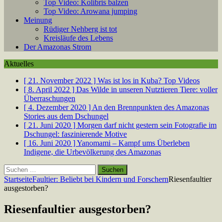
Top Video: Kolibris balzen
Top Video: Arowana jumping
Meinung
Rüdiger Nehberg ist tot
Kreisläufe des Lebens
Der Amazonas Strom
Aktuelles
[ 21. November 2022 ]
Was ist los in Kuba?
Top Videos
[ 8. April 2022 ]
Das Wilde in unseren Nutztieren
Tiere: voller
Überraschungen
[ 4. Dezember 2020 ]
An den Brennpunkten des Amazonas
Stories aus dem Dschungel
[ 21. Juni 2020 ]
Morgen darf nicht gestern sein
Fotografie im
Dschungel: faszinierende Motive
[ 16. Juni 2020 ]
Yanomami – Kampf ums Überleben
Indigene, die Urbevölkerung des Amazonas
Suchen
nach:
Startseite
Faultier: Beliebt bei Kindern und Forschern
Riesenfaultier
ausgestorben?
Riesenfaultier ausgestorben?