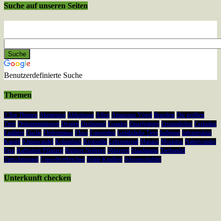
Suche auf unseren Seiten
Benutzerdefinierte Suche
Themen
3 Top Themen
Abenteurer
Abholzung
Affen
Amazonas Vögel
Brasilien
Die größten
Tiere
Dokumentationen
Drogen
Dschungel
Ecuador
Einzelgänger
Erstaunliches
Esskultur
Faultiere
Fische
Fledermäuse
Fluss
Fotografen
Gefährliche Tiere
Indigene
Infrastruktur
Kampf
Klimawandel
Kolumbien
Krokodile
Lehrmaterial
Manaus
Moskitos
Naturwunder
Peru
Raffinierte Pflanzen
Rüdiger Nehberg
Sklaverei
Staudämme
Tierhandel
Tierschmuggel
Umweltverbrechen
Wilde Kindheit
Wissenschaftler
Unterkunft checken