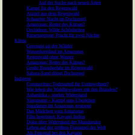
Auf der Suche nach neuen Arten
Kampf für den Regenwald
Arznei aus dem Regenwald
Schaurige Nacht im Dschungel
Amazonas: Retter des Klimas?
Orchideen: Wilde Schönheiten
Riesenseerose: Pracht für zwei Nächte
Klima
Greening up der Wälder
Wasserkreislauf im Amazonas
Regenwald ohne Wasser
Amazonas: Retter des Klimas?
Große Brandgefahr im Regenwald
Sahara-Sand düngt Dschungel
Indigene
Coronavirus: Todesurteil für Ureinwohner?
Wie leben die Waldbewohner mit den Bränden?
Ashaninka – starker Widerstand
Yanomami – Kampf ums Überleben
Staudamm im Amazonas gestoppt
Das Mädchen vom Amazonas
Film begeistert: Kayapó Indios
Doku über Widerstand der Munduruku
Leben auf der größten Flussinsel der Welt
Als Fotograf bei den Kayapo