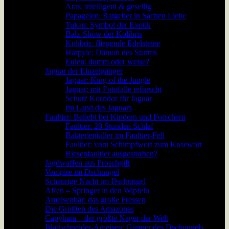
Aras: intelligent & gesellig
Papageien: Ratgeber in Sachen Liebe
Tukan: Symbol der Exotik
Balz-Show der Kolibris
Kolibris: fliegende Edelsteine
Harpyie: Dämon des Sturms
Eulen: dumm oder weise?
Jaguar der Einzelgänger
Jaguar: King of the Jungle
Jaguar: mit Fotofalle erforscht
Schutz Korridor für Jaguar
Im Land des Jaguars
Faultier: Beliebt bei Kindern und Forschern
Faultier: 20 Stunden Schlaf
Bakterienkiller im Faultier-Fell
Faultier: vom Schimpfwort zum Kosewort
Riesenfaultier ausgestorben?
Jagdwaffen aus Froschgift
Vampire im Dschungel
Schaurige Nacht im Dschungel
Affen – Springer in den Wipfeln
Ameisenbär: das große Fressen
Die Größten des Amazonas
Capybara – der größte Nager der Welt
Blattschneider-Ameisen: Gärtner des Dschungels