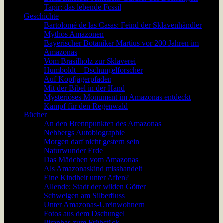
Tapir: das lebende Fossil
Geschichte
Bartolomé de las Casas: Feind der Sklavenhändler
Mythos Amazonen
Bayerischer Botaniker Martius vor 200 Jahren im
Amazonas
Vom Brasilholz zur Sklaverei
Humboldt – Dschungelforscher
Auf Kopfjägerpfaden
Mit der Bibel in der Hand
Mysteriöses Monument im Amazonas entdeckt
Kampf für den Regenwald
Bücher
An den Brennpunkten des Amazonas
Nehbergs Autobiographie
Morgen darf nicht gestern sein
Naturwunder Erde
Das Mädchen vom Amazonas
Als Amazonaskind misshandelt
Eine Kindheit unter Affen?
Allende: Stadt der wilden Götter
Schweigen am Silberfluss
Unter Amazonas-Ureinwohnern
Fotos aus dem Dschungel
Piranhas zum Frühstück