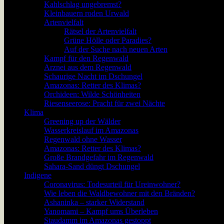
Kahlschlag ungebremst?
Kleinbauern roden Urwald
Artenvielfalt
Rätsel der Artenvielfalt
Grüne Hölle oder Paradies?
Auf der Suche nach neuen Arten
Kampf für den Regenwald
Arznei aus dem Regenwald
Schaurige Nacht im Dschungel
Amazonas: Retter des Klimas?
Orchideen: Wilde Schönheiten
Riesenseerose: Pracht für zwei Nächte
Klima
Greening up der Wälder
Wasserkreislauf im Amazonas
Regenwald ohne Wasser
Amazonas: Retter des Klimas?
Große Brandgefahr im Regenwald
Sahara-Sand düngt Dschungel
Indigene
Coronavirus: Todesurteil für Ureinwohner?
Wie leben die Waldbewohner mit den Bränden?
Ashaninka – starker Widerstand
Yanomami – Kampf ums Überleben
Staudamm im Amazonas gestoppt