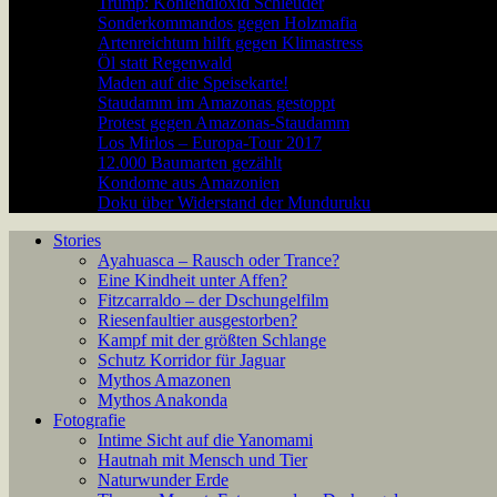
Trump: Kohlendioxid Schleuder
Sonderkommandos gegen Holzmafia
Artenreichtum hilft gegen Klimastress
Öl statt Regenwald
Maden auf die Speisekarte!
Staudamm im Amazonas gestoppt
Protest gegen Amazonas-Staudamm
Los Mirlos – Europa-Tour 2017
12.000 Baumarten gezählt
Kondome aus Amazonien
Doku über Widerstand der Munduruku
Stories
Ayahuasca – Rausch oder Trance?
Eine Kindheit unter Affen?
Fitzcarraldo – der Dschungelfilm
Riesenfaultier ausgestorben?
Kampf mit der größten Schlange
Schutz Korridor für Jaguar
Mythos Amazonen
Mythos Anakonda
Fotografie
Intime Sicht auf die Yanomami
Hautnah mit Mensch und Tier
Naturwunder Erde