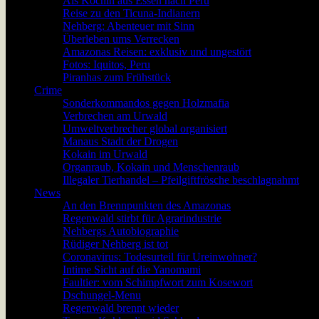
Als Köchin aus Essen nach Peru
Reise zu den Ticuna-Indianern
Nehberg: Abenteuer mit Sinn
Überleben ums Verrecken
Amazonas Reisen: exklusiv und ungestört
Fotos: Iquitos, Peru
Piranhas zum Frühstück
Crime
Sonderkommandos gegen Holzmafia
Verbrechen am Urwald
Umweltverbrecher global organisiert
Manaus Stadt der Drogen
Kokain im Urwald
Organraub, Kokain und Menschenraub
Illegaler Tierhandel – Pfeilgiftfrösche beschlagnahmt
News
An den Brennpunkten des Amazonas
Regenwald stirbt für Agrarindustrie
Nehbergs Autobiographie
Rüdiger Nehberg ist tot
Coronavirus: Todesurteil für Ureinwohner?
Intime Sicht auf die Yanomami
Faultier: vom Schimpfwort zum Kosewort
Dschungel-Menu
Regenwald brennt wieder