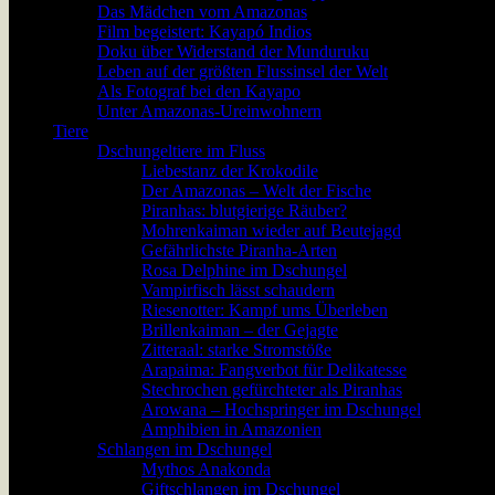
Das Mädchen vom Amazonas
Film begeistert: Kayapó Indios
Doku über Widerstand der Munduruku
Leben auf der größten Flussinsel der Welt
Als Fotograf bei den Kayapo
Unter Amazonas-Ureinwohnern
Tiere
Dschungeltiere im Fluss
Liebestanz der Krokodile
Der Amazonas – Welt der Fische
Piranhas: blutgierige Räuber?
Mohrenkaiman wieder auf Beutejagd
Gefährlichste Piranha-Arten
Rosa Delphine im Dschungel
Vampirfisch lässt schaudern
Riesenotter: Kampf ums Überleben
Brillenkaiman – der Gejagte
Zitteraal: starke Stromstöße
Arapaima: Fangverbot für Delikatesse
Stechrochen gefürchteter als Piranhas
Arowana – Hochspringer im Dschungel
Amphibien in Amazonien
Schlangen im Dschungel
Mythos Anakonda
Giftschlangen im Dschungel