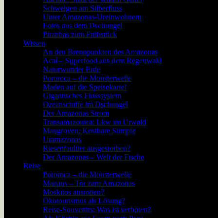
Schweigen am Silberfluss
Unter Amazonas-Ureinwohnern
Fotos aus dem Dschungel
Piranhas zum Frühstück
Wissen
An den Brennpunkten des Amazonas
Acaí – Superfood aus dem Regenwald
Naturwunder Erde
Pororoca – die Monsterwelle
Maden auf die Speisekarte!
Gigantisches Flusssystem
Ozeanschiffe im Dschungel
Der Amazonas Strom
Transamazonica: Lkw im Urwald
Mangroven: Kostbare Sümpfe
Uramazonas
Riesenfaultier ausgestorben?
Der Amazonas – Welt der Fische
Reise
Pororoca – die Monsterwelle
Manaus – Tor zum Amazonas
Moskitos ausrotten?
Ökotourismus als Lösung?
Reise-Souvenirs: Was ist verboten?