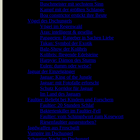
Buschmeister mit sechstem Sinn
Kampf mit der größten Schlange
Boa constrictor erstickt ihre Beute
Vögel des Dschungels
Vögel im Regenwald
Aras: intelligent & gesellig
Papageien: Ratgeber in Sachen Liebe
Tukan: Symbol der Exotik
Balz-Show der Kolibris
Kolibris: fliegende Edelsteine
Harpyie: Dämon des Sturms
Eulen: dumm oder weise?
Jaguar der Einzelgänger
Jaguar: King of the Jungle
Jaguar: mit Fotofalle erforscht
Schutz Korridor für Jaguar
Im Land des Jaguars
Faultier: Beliebt bei Kindern und Forschern
Faultier: 20 Stunden Schlaf
Bakterienkiller im Faultier-Fell
Faultier: vom Schimpfwort zum Kosewort
Riesenfaultier ausgestorben?
Jagdwaffen aus Froschgift
Vampire im Dschungel
Schaurige Nacht im Dschungel