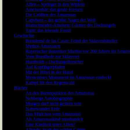
Affen – Springer in den Wipfeln
Ameisenbär: das große Fressen
Die Größten des Amazonas
Capybara – der größte Nager der Welt
Blattschneider-Ameisen: Gärtner des Dschungels
Tapir: das lebende Fossil
Geschichte
Bartolomé de las Casas: Feind der Sklavenhändler
Mythos Amazonen
Bayerischer Botaniker Martius vor 200 Jahren im Amaz
Vom Brasilholz zur Sklaverei
Humboldt – Dschungelforscher
Auf Kopfjägerpfaden
Mit der Bibel in der Hand
Mysteriöses Monument im Amazonas entdeckt
Kampf für den Regenwald
Bücher
An den Brennpunkten des Amazonas
Nehbergs Autobiographie
Morgen darf nicht gestern sein
Naturwunder Erde
Das Mädchen vom Amazonas
Als Amazonaskind misshandelt
Eine Kindheit unter Affen?
Allende: Stadt der wilden Götter