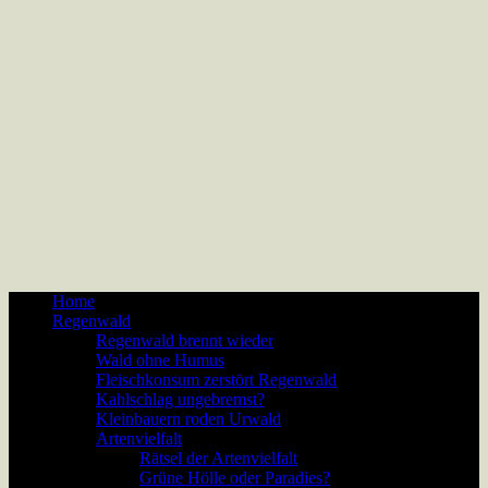
Home
Regenwald
Regenwald brennt wieder
Wald ohne Humus
Fleischkonsum zerstört Regenwald
Kahlschlag ungebremst?
Kleinbauern roden Urwald
Artenvielfalt
Rätsel der Artenvielfalt
Grüne Hölle oder Paradies?