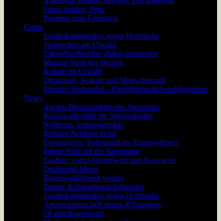
Amazonas Reisen: exklusiv und ungestört
Fotos: Iquitos, Peru
Piranhas zum Frühstück
Crime
Sonderkommandos gegen Holzmafia
Verbrechen am Urwald
Umweltverbrecher global organisiert
Manaus Stadt der Drogen
Kokain im Urwald
Organraub, Kokain und Menschenraub
Illegaler Tierhandel – Pfeilgiftfrösche beschlagnahmt
News
An den Brennpunkten des Amazonas
Regenwald stirbt für Agrarindustrie
Nehbergs Autobiographie
Rüdiger Nehberg ist tot
Coronavirus: Todesurteil für Ureinwohner?
Intime Sicht auf die Yanomami
Faultier: vom Schimpfwort zum Kosewort
Dschungel-Menu
Regenwald brennt wieder
Trump: Kohlendioxid Schleuder
Sonderkommandos gegen Holzmafia
Artenreichtum hilft gegen Klimastress
Öl statt Regenwald