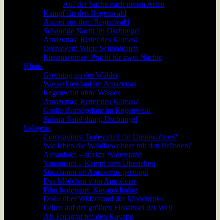
Auf der Suche nach neuen Arten
Kampf für den Regenwald
Arznei aus dem Regenwald
Schaurige Nacht im Dschungel
Amazonas: Retter des Klimas?
Orchideen: Wilde Schönheiten
Riesenseerose: Pracht für zwei Nächte
Klima
Greening up der Wälder
Wasserkreislauf im Amazonas
Regenwald ohne Wasser
Amazonas: Retter des Klimas?
Große Brandgefahr im Regenwald
Sahara-Sand düngt Dschungel
Indigene
Coronavirus: Todesurteil für Ureinwohner?
Wie leben die Waldbewohner mit den Bränden?
Ashaninka – starker Widerstand
Yanomami – Kampf ums Überleben
Staudamm im Amazonas gestoppt
Das Mädchen vom Amazonas
Film begeistert: Kayapó Indios
Doku über Widerstand der Munduruku
Leben auf der größten Flussinsel der Welt
Als Fotograf bei den Kayapo