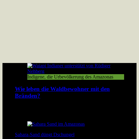
Indigene, die Urbevölkerung des Amazonas
Wie leben die Waldbewohner mit den
Bränden?
Der Amazonas Regenwald brennt. Damit verbrennt den
Bewohnern des Walds ihre Existenzgrundlage. […]
Sahara-Sand düngt Dschungel