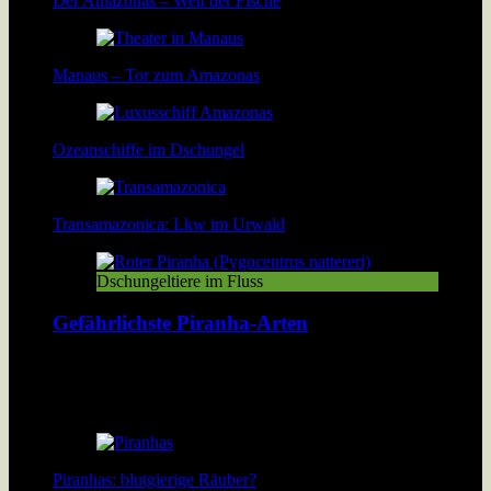
Der Amazonas – Welt der Fische
Manaus – Tor zum Amazonas
Ozeanschiffe im Dschungel
Transamazonica: Lkw im Urwald
Dschungeltiere im Fluss
Gefährlichste Piranha-Arten
Über 40 Piranha-Arten tummeln sich in den Flüssen und Seen
Südamerikas. Doch welche davon sind wirklich gefährlich?
[…]
Piranhas: blutgierige Räuber?