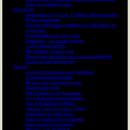
Tapir: das lebende Fossil
Geschichte
Bartolomé de las Casas: Feind der Sklavenhändler
Mythos Amazonen
Bayerischer Botaniker Martius vor 200 Jahren im
Amazonas
Vom Brasilholz zur Sklaverei
Humboldt – Dschungelforscher
Auf Kopfjägerpfaden
Mit der Bibel in der Hand
Mysteriöses Monument im Amazonas entdeckt
Kampf für den Regenwald
Bücher
An den Brennpunkten des Amazonas
Nehbergs Autobiographie
Morgen darf nicht gestern sein
Naturwunder Erde
Das Mädchen vom Amazonas
Als Amazonaskind misshandelt
Eine Kindheit unter Affen?
Allende: Stadt der wilden Götter
Schweigen am Silberfluss
Unter Amazonas-Ureinwohnern
Fotos aus dem Dschungel
Piranhas zum Frühstück