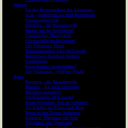
Wissen
An den Brennpunkten des Amazonas
Acaí – Superfood aus dem Regenwald
Naturwunder Erde
Pororoca – die Monsterwelle
Maden auf die Speisekarte!
Gigantisches Flusssystem
Ozeanschiffe im Dschungel
Der Amazonas Strom
Transamazonica: Lkw im Urwald
Mangroven: Kostbare Sümpfe
Uramazonas
Riesenfaultier ausgestorben?
Der Amazonas – Welt der Fische
Reise
Pororoca – die Monsterwelle
Manaus – Tor zum Amazonas
Moskitos ausrotten?
Ökotourismus als Lösung?
Reise-Souvenirs: Was ist verboten?
Als Köchin aus Essen nach Peru
Reise zu den Ticuna-Indianern
Nehberg: Abenteuer mit Sinn
Überleben ums Verrecken