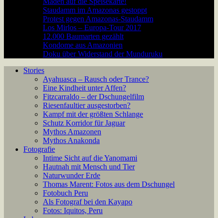
Maden auf die Speisekarte!
Staudamm im Amazonas gestoppt
Protest gegen Amazonas-Staudamm
Los Mirlos – Europa-Tour 2017
12.000 Baumarten gezählt
Kondome aus Amazonien
Doku über Widerstand der Munduruku
Stories
Ayahuasca – Rausch oder Trance?
Eine Kindheit unter Affen?
Fitzcarraldo – der Dschungelfilm
Riesenfaultier ausgestorben?
Kampf mit der größten Schlange
Schutz Korridor für Jaguar
Mythos Amazonen
Mythos Anakonda
Fotografie
Intime Sicht auf die Yanomami
Hautnah mit Mensch und Tier
Naturwunder Erde
Thomas Marent: Fotos aus dem Dschungel
Fotobuch Peru
Als Fotograf bei den Kayapo
Fotos: Iquitos, Peru