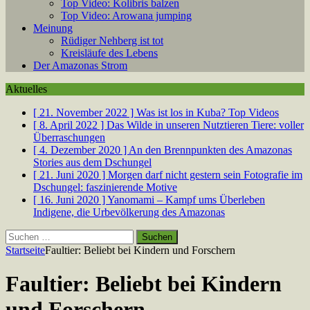
Top Video: Kolibris balzen
Top Video: Arowana jumping
Meinung
Rüdiger Nehberg ist tot
Kreisläufe des Lebens
Der Amazonas Strom
Aktuelles
[ 21. November 2022 ]
Was ist los in Kuba?
Top Videos
[ 8. April 2022 ]
Das Wilde in unseren Nutztieren
Tiere: voller
Überraschungen
[ 4. Dezember 2020 ]
An den Brennpunkten des Amazonas
Stories aus dem Dschungel
[ 21. Juni 2020 ]
Morgen darf nicht gestern sein
Fotografie im
Dschungel: faszinierende Motive
[ 16. Juni 2020 ]
Yanomami – Kampf ums Überleben
Indigene, die Urbevölkerung des Amazonas
Suchen
nach:
Startseite
Faultier: Beliebt bei Kindern und Forschern
Faultier: Beliebt bei Kindern
und Forschern