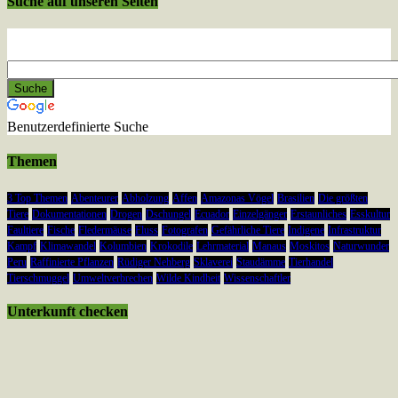
Suche auf unseren Seiten
Benutzerdefinierte Suche
Themen
3 Top Themen
Abenteurer
Abholzung
Affen
Amazonas Vögel
Brasilien
Die größten
Tiere
Dokumentationen
Drogen
Dschungel
Ecuador
Einzelgänger
Erstaunliches
Esskultur
Faultiere
Fische
Fledermäuse
Fluss
Fotografen
Gefährliche Tiere
Indigene
Infrastruktur
Kampf
Klimawandel
Kolumbien
Krokodile
Lehrmaterial
Manaus
Moskitos
Naturwunder
Peru
Raffinierte Pflanzen
Rüdiger Nehberg
Sklaverei
Staudämme
Tierhandel
Tierschmuggel
Umweltverbrechen
Wilde Kindheit
Wissenschaftler
Unterkunft checken