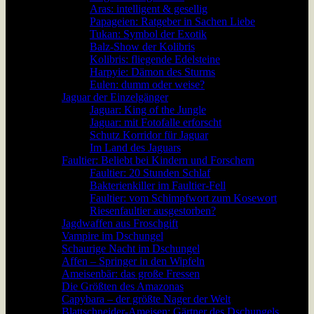
Aras: intelligent & gesellig
Papageien: Ratgeber in Sachen Liebe
Tukan: Symbol der Exotik
Balz-Show der Kolibris
Kolibris: fliegende Edelsteine
Harpyie: Dämon des Sturms
Eulen: dumm oder weise?
Jaguar der Einzelgänger
Jaguar: King of the Jungle
Jaguar: mit Fotofalle erforscht
Schutz Korridor für Jaguar
Im Land des Jaguars
Faultier: Beliebt bei Kindern und Forschern
Faultier: 20 Stunden Schlaf
Bakterienkiller im Faultier-Fell
Faultier: vom Schimpfwort zum Kosewort
Riesenfaultier ausgestorben?
Jagdwaffen aus Froschgift
Vampire im Dschungel
Schaurige Nacht im Dschungel
Affen – Springer in den Wipfeln
Ameisenbär: das große Fressen
Die Größten des Amazonas
Capybara – der größte Nager der Welt
Blattschneider-Ameisen: Gärtner des Dschungels