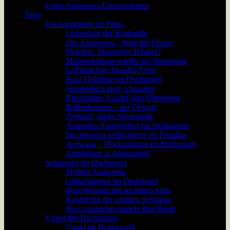
Unter Amazonas-Ureinwohnern
Tiere
Dschungeltiere im Fluss
Liebestanz der Krokodile
Der Amazonas – Welt der Fische
Piranhas: blutgierige Räuber?
Mohrenkaiman wieder auf Beutejagd
Gefährlichste Piranha-Arten
Rosa Delphine im Dschungel
Vampirfisch lässt schaudern
Riesenotter: Kampf ums Überleben
Brillenkaiman – der Gejagte
Zitteraal: starke Stromstöße
Arapaima: Fangverbot für Delikatesse
Stechrochen gefürchteter als Piranhas
Arowana – Hochspringer im Dschungel
Amphibien in Amazonien
Schlangen im Dschungel
Mythos Anakonda
Giftschlangen im Dschungel
Buschmeister mit sechstem Sinn
Kampf mit der größten Schlange
Boa constrictor erstickt ihre Beute
Vögel des Dschungels
Vögel im Regenwald