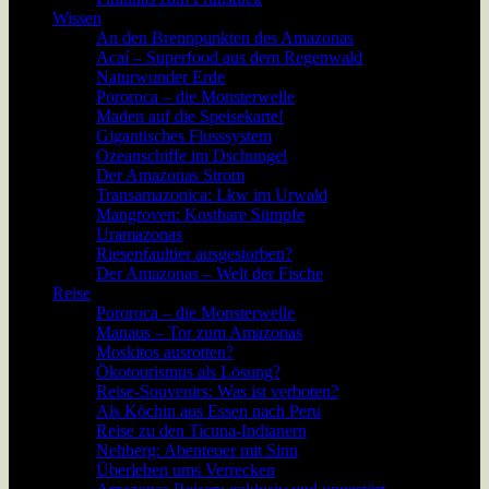
Wissen
An den Brennpunkten des Amazonas
Acaí – Superfood aus dem Regenwald
Naturwunder Erde
Pororoca – die Monsterwelle
Maden auf die Speisekarte!
Gigantisches Flusssystem
Ozeanschiffe im Dschungel
Der Amazonas Strom
Transamazonica: Lkw im Urwald
Mangroven: Kostbare Sümpfe
Uramazonas
Riesenfaultier ausgestorben?
Der Amazonas – Welt der Fische
Reise
Pororoca – die Monsterwelle
Manaus – Tor zum Amazonas
Moskitos ausrotten?
Ökotourismus als Lösung?
Reise-Souvenirs: Was ist verboten?
Als Köchin aus Essen nach Peru
Reise zu den Ticuna-Indianern
Nehberg: Abenteuer mit Sinn
Überleben ums Verrecken