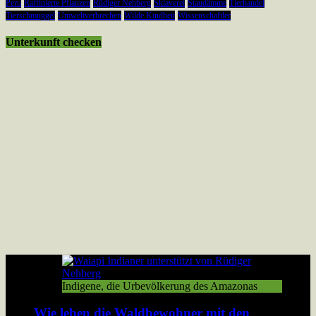
Peru
Raffinierte Pflanzen
Rüdiger Nehberg
Sklaverei
Staudämme
Tierhandel
Tierschmuggel
Umweltverbrechen
Wilde Kindheit
Wissenschaftler
Unterkunft checken
Indigene, die Urbevölkerung des Amazonas
Wie leben die Waldbewohner mit den