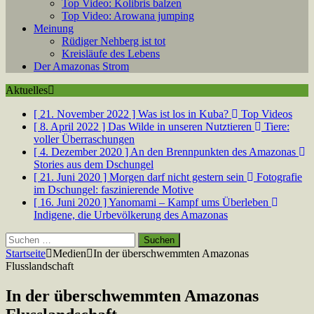
Top Video: Kolibris balzen
Top Video: Arowana jumping
Meinung
Rüdiger Nehberg ist tot
Kreisläufe des Lebens
Der Amazonas Strom
Aktuelles
[ 21. November 2022 ]
Was ist los in Kuba?
Top Videos
[ 8. April 2022 ]
Das Wilde in unseren Nutztieren
Tiere:
voller Überraschungen
[ 4. Dezember 2020 ]
An den Brennpunkten des Amazonas
Stories aus dem Dschungel
[ 21. Juni 2020 ]
Morgen darf nicht gestern sein
Fotografie
im Dschungel: faszinierende Motive
[ 16. Juni 2020 ]
Yanomami – Kampf ums Überleben
Indigene, die Urbevölkerung des Amazonas
Suchen
nach:
Startseite
Medien
In der überschwemmten Amazonas
Flusslandschaft
In der überschwemmten Amazonas