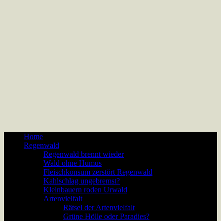
Home
Regenwald
Regenwald brennt wieder
Wald ohne Humus
Fleischkonsum zerstört Regenwald
Kahlschlag ungebremst?
Kleinbauern roden Urwald
Artenvielfalt
Rätsel der Artenvielfalt
Grüne Hölle oder Paradies?