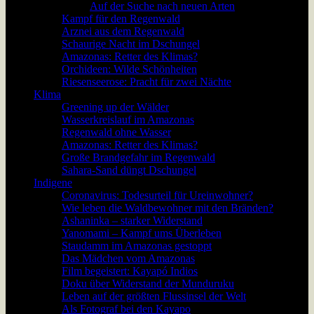
Auf der Suche nach neuen Arten
Kampf für den Regenwald
Arznei aus dem Regenwald
Schaurige Nacht im Dschungel
Amazonas: Retter des Klimas?
Orchideen: Wilde Schönheiten
Riesenseerose: Pracht für zwei Nächte
Klima
Greening up der Wälder
Wasserkreislauf im Amazonas
Regenwald ohne Wasser
Amazonas: Retter des Klimas?
Große Brandgefahr im Regenwald
Sahara-Sand düngt Dschungel
Indigene
Coronavirus: Todesurteil für Ureinwohner?
Wie leben die Waldbewohner mit den Bränden?
Ashaninka – starker Widerstand
Yanomami – Kampf ums Überleben
Staudamm im Amazonas gestoppt
Das Mädchen vom Amazonas
Film begeistert: Kayapó Indios
Doku über Widerstand der Munduruku
Leben auf der größten Flussinsel der Welt
Als Fotograf bei den Kayapo