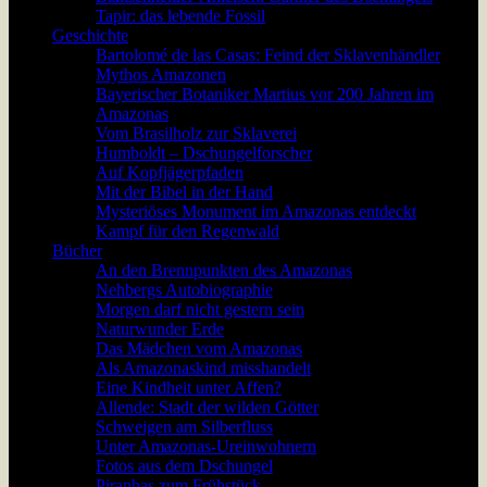
Tapir: das lebende Fossil
Geschichte
Bartolomé de las Casas: Feind der Sklavenhändler
Mythos Amazonen
Bayerischer Botaniker Martius vor 200 Jahren im
Amazonas
Vom Brasilholz zur Sklaverei
Humboldt – Dschungelforscher
Auf Kopfjägerpfaden
Mit der Bibel in der Hand
Mysteriöses Monument im Amazonas entdeckt
Kampf für den Regenwald
Bücher
An den Brennpunkten des Amazonas
Nehbergs Autobiographie
Morgen darf nicht gestern sein
Naturwunder Erde
Das Mädchen vom Amazonas
Als Amazonaskind misshandelt
Eine Kindheit unter Affen?
Allende: Stadt der wilden Götter
Schweigen am Silberfluss
Unter Amazonas-Ureinwohnern
Fotos aus dem Dschungel
Piranhas zum Frühstück