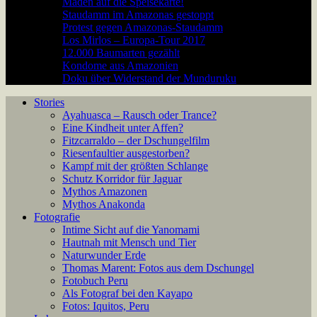
Maden auf die Speisekarte!
Staudamm im Amazonas gestoppt
Protest gegen Amazonas-Staudamm
Los Mirlos – Europa-Tour 2017
12.000 Baumarten gezählt
Kondome aus Amazonien
Doku über Widerstand der Munduruku
Stories
Ayahuasca – Rausch oder Trance?
Eine Kindheit unter Affen?
Fitzcarraldo – der Dschungelfilm
Riesenfaultier ausgestorben?
Kampf mit der größten Schlange
Schutz Korridor für Jaguar
Mythos Amazonen
Mythos Anakonda
Fotografie
Intime Sicht auf die Yanomami
Hautnah mit Mensch und Tier
Naturwunder Erde
Thomas Marent: Fotos aus dem Dschungel
Fotobuch Peru
Als Fotograf bei den Kayapo
Fotos: Iquitos, Peru