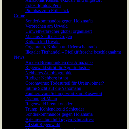
Amazonas Reisen: exklusiv und ungestört
Fotos: Iquitos, Peru
Piranhas zum Frühstück
Crime
Sonderkommandos gegen Holzmafia
Verbrechen am Urwald
Umweltverbrecher global organisiert
Manaus Stadt der Drogen
Kokain im Urwald
Organraub, Kokain und Menschenraub
Illegaler Tierhandel – Pfeilgiftfrösche beschlagnahmt
News
An den Brennpunkten des Amazonas
Regenwald stirbt für Agrarindustrie
Nehbergs Autobiographie
Rüdiger Nehberg ist tot
Coronavirus: Todesurteil für Ureinwohner?
Intime Sicht auf die Yanomami
Faultier: vom Schimpfwort zum Kosewort
Dschungel-Menu
Regenwald brennt wieder
Trump: Kohlendioxid Schleuder
Sonderkommandos gegen Holzmafia
Artenreichtum hilft gegen Klimastress
Öl statt Regenwald