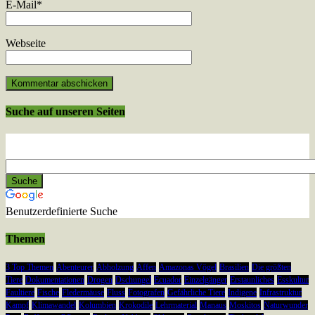
E-Mail
*
Webseite
Suche auf unseren Seiten
Benutzerdefinierte Suche
Themen
3 Top Themen
Abenteurer
Abholzung
Affen
Amazonas Vögel
Brasilien
Die größten
Tiere
Dokumentationen
Drogen
Dschungel
Ecuador
Einzelgänger
Erstaunliches
Esskultur
Faultiere
Fische
Fledermäuse
Fluss
Fotografen
Gefährliche Tiere
Indigene
Infrastruktur
Kampf
Klimawandel
Kolumbien
Krokodile
Lehrmaterial
Manaus
Moskitos
Naturwunder