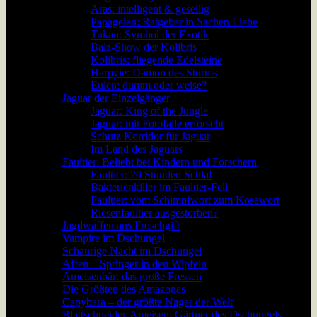
Aras: intelligent & gesellig
Papageien: Ratgeber in Sachen Liebe
Tukan: Symbol der Exotik
Balz-Show der Kolibris
Kolibris: fliegende Edelsteine
Harpyie: Dämon des Sturms
Eulen: dumm oder weise?
Jaguar der Einzelgänger
Jaguar: King of the Jungle
Jaguar: mit Fotofalle erforscht
Schutz Korridor für Jaguar
Im Land des Jaguars
Faultier: Beliebt bei Kindern und Forschern
Faultier: 20 Stunden Schlaf
Bakterienkiller im Faultier-Fell
Faultier: vom Schimpfwort zum Kosewort
Riesenfaultier ausgestorben?
Jagdwaffen aus Froschgift
Vampire im Dschungel
Schaurige Nacht im Dschungel
Affen – Springer in den Wipfeln
Ameisenbär: das große Fressen
Die Größten des Amazonas
Capybara – der größte Nager der Welt
Blattschneider-Ameisen: Gärtner des Dschungels