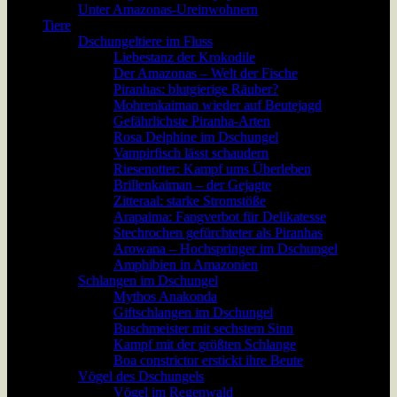
Unter Amazonas-Ureinwohnern
Tiere
Dschungeltiere im Fluss
Liebestanz der Krokodile
Der Amazonas – Welt der Fische
Piranhas: blutgierige Räuber?
Mohrenkaiman wieder auf Beutejagd
Gefährlichste Piranha-Arten
Rosa Delphine im Dschungel
Vampirfisch lässt schaudern
Riesenotter: Kampf ums Überleben
Brillenkaiman – der Gejagte
Zitteraal: starke Stromstöße
Arapaima: Fangverbot für Delikatesse
Stechrochen gefürchteter als Piranhas
Arowana – Hochspringer im Dschungel
Amphibien in Amazonien
Schlangen im Dschungel
Mythos Anakonda
Giftschlangen im Dschungel
Buschmeister mit sechstem Sinn
Kampf mit der größten Schlange
Boa constrictor erstickt ihre Beute
Vögel des Dschungels
Vögel im Regenwald