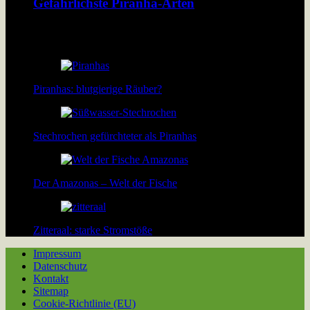
Gefährlichste Piranha-Arten
Über 40 Piranha-Arten tummeln sich in den Flüssen und Seen
Südamerikas. Doch welche davon sind wirklich gefährlich?
Piranhas: blutgierige Räuber?
Stechrochen gefürchteter als Piranhas
Der Amazonas – Welt der Fische
Zitteraal: starke Stromstöße
Impressum
Datenschutz
Kontakt
Sitemap
Cookie-Richtlinie (EU)