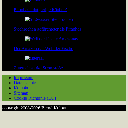
Piranhas: blutgierige Räuber?
Stechrochen gefürchteter als Piranhas
Der Amazonas – Welt der Fische
Zitteraal: starke Stromstöße
Impressum
Datenschutz
Kontakt
Sitemap
Cookie-Richtlinie (EU)
copyright 2008-2026 Bernd Kulow