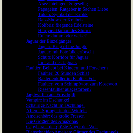
Aras: intelligent & gesellig
Papageien: Ratgeber in Sachen Liebe
Tukan: Symbol der Exotik
Balz-Show der Kolibris
Kolibris: fliegende Edelsteine
Harpyie: Dämon des Sturms
Eulen: dumm oder weise?
Jaguar der Einzelgänger
Jaguar: King of the Jungle
Jaguar: mit Fotofalle erforscht
Schutz Korridor für Jaguar
Im Land des Jaguars
Faultier: Beliebt bei Kindern und Forschern
Faultier: 20 Stunden Schlaf
Bakterienkiller im Faultier-Fell
Faultier: vom Schimpfwort zum Kosewort
Riesenfaultier ausgestorben?
Jagdwaffen aus Froschgift
Vampire im Dschungel
Schaurige Nacht im Dschungel
Affen – Springer in den Wipfeln
Ameisenbär: das große Fressen
Die Größten des Amazonas
Capybara – der größte Nager der Welt
Blattschneider-Ameisen: Gärtner des Dschungels