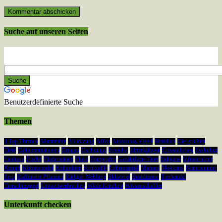
Suche auf unseren Seiten
Benutzerdefinierte Suche
Themen
3 Top Themen
Abenteurer
Abholzung
Affen
Amazonas Vögel
Brasilien
Die größten
Tiere
Dokumentationen
Drogen
Dschungel
Ecuador
Einzelgänger
Erstaunliches
Esskultur
Faultiere
Fische
Fledermäuse
Fluss
Fotografen
Gefährliche Tiere
Indigene
Infrastruktur
Kampf
Klimawandel
Kolumbien
Krokodile
Lehrmaterial
Manaus
Moskitos
Naturwunder
Peru
Raffinierte Pflanzen
Rüdiger Nehberg
Sklaverei
Staudämme
Tierhandel
Tierschmuggel
Umweltverbrechen
Wilde Kindheit
Wissenschaftler
Unterkunft checken