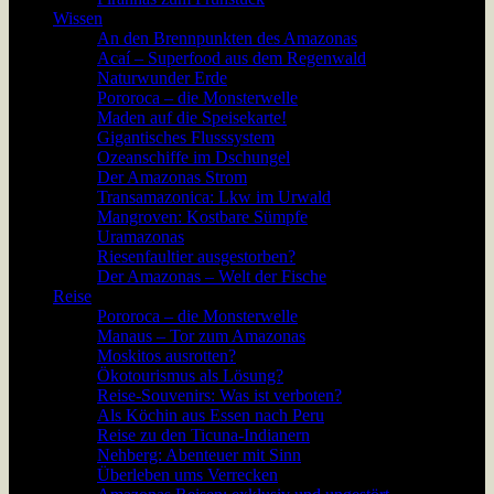
Wissen
An den Brennpunkten des Amazonas
Acaí – Superfood aus dem Regenwald
Naturwunder Erde
Pororoca – die Monsterwelle
Maden auf die Speisekarte!
Gigantisches Flusssystem
Ozeanschiffe im Dschungel
Der Amazonas Strom
Transamazonica: Lkw im Urwald
Mangroven: Kostbare Sümpfe
Uramazonas
Riesenfaultier ausgestorben?
Der Amazonas – Welt der Fische
Reise
Pororoca – die Monsterwelle
Manaus – Tor zum Amazonas
Moskitos ausrotten?
Ökotourismus als Lösung?
Reise-Souvenirs: Was ist verboten?
Als Köchin aus Essen nach Peru
Reise zu den Ticuna-Indianern
Nehberg: Abenteuer mit Sinn
Überleben ums Verrecken