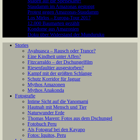
Maden auf die Speisekarte!
Staudamm im Amazonas gestoppt
Protest gegen Amazonas-Staudamm
Los Mirlos – Europa-Tour 2017
12.000 Baumarten gezählt
Kondome aus Amazonien
Doku über Widerstand der Munduruku
Stories
Ayahuasca – Rausch oder Trance?
Eine Kindheit unter Affen?
Fitzcarraldo – der Dschungelfilm
Riesenfaultier ausgestorben?
Kampf mit der größten Schlange
Schutz Korridor für Jaguar
Mythos Amazonen
Mythos Anakonda
Fotografie
Intime Sicht auf die Yanomami
Hautnah mit Mensch und Tier
Naturwunder Erde
Thomas Marent: Fotos aus dem Dschungel
Fotobuch Peru
Als Fotograf bei den Kayapo
Fotos: Iquitos, Peru