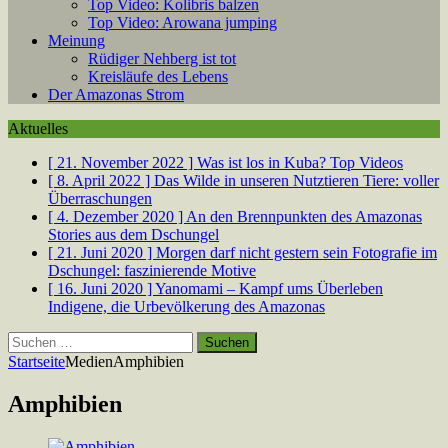
Top Video: Kolibris balzen
Top Video: Arowana jumping
Meinung
Rüdiger Nehberg ist tot
Kreisläufe des Lebens
Der Amazonas Strom
Aktuelles
[ 21. November 2022 ]
Was ist los in Kuba?
Top Videos
[ 8. April 2022 ]
Das Wilde in unseren Nutztieren
Tiere: voller
Überraschungen
[ 4. Dezember 2020 ]
An den Brennpunkten des Amazonas
Stories aus dem Dschungel
[ 21. Juni 2020 ]
Morgen darf nicht gestern sein
Fotografie im
Dschungel: faszinierende Motive
[ 16. Juni 2020 ]
Yanomami – Kampf ums Überleben
Indigene, die Urbevölkerung des Amazonas
Suchen
nach:
Startseite
Medien
Amphibien
Amphibien