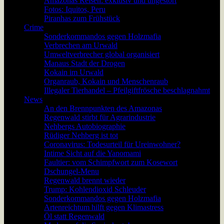
Amazonas Reisen: exklusiv und ungestört
Fotos: Iquitos, Peru
Piranhas zum Frühstück
Crime
Sonderkommandos gegen Holzmafia
Verbrechen am Urwald
Umweltverbrecher global organisiert
Manaus Stadt der Drogen
Kokain im Urwald
Organraub, Kokain und Menschenraub
Illegaler Tierhandel – Pfeilgiftfrösche beschlagnahmt
News
An den Brennpunkten des Amazonas
Regenwald stirbt für Agrarindustrie
Nehbergs Autobiographie
Rüdiger Nehberg ist tot
Coronavirus: Todesurteil für Ureinwohner?
Intime Sicht auf die Yanomami
Faultier: vom Schimpfwort zum Kosewort
Dschungel-Menu
Regenwald brennt wieder
Trump: Kohlendioxid Schleuder
Sonderkommandos gegen Holzmafia
Artenreichtum hilft gegen Klimastress
Öl statt Regenwald