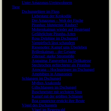
Unter Amazonas-Ureinwohnern
Tiere
Dschungeltiere im Fluss
Liebestanz der Krokodile
Der Amazonas – Welt der Fische
Piranhas: blutgierige Räuber?
Mohrenkaiman wieder auf Beutejagd
Gefährlichste Piranha-Arten
Rosa Delphine im Dschungel
Vampirfisch lässt schaudern
Riesenotter: Kampf ums Überleben
Brillenkaiman – der Gejagte
Zitteraal: starke Stromstöße
Arapaima: Fangverbot für Delikatesse
Stechrochen gefürchteter als Piranhas
Arowana – Hochspringer im Dschungel
Amphibien in Amazonien
Schlangen im Dschungel
Mythos Anakonda
Giftschlangen im Dschungel
Buschmeister mit sechstem Sinn
Kampf mit der größten Schlange
Boa constrictor erstickt ihre Beute
Vögel des Dschungels
Vögel im Regenwald