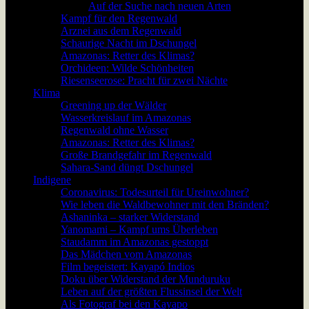
Auf der Suche nach neuen Arten
Kampf für den Regenwald
Arznei aus dem Regenwald
Schaurige Nacht im Dschungel
Amazonas: Retter des Klimas?
Orchideen: Wilde Schönheiten
Riesenseerose: Pracht für zwei Nächte
Klima
Greening up der Wälder
Wasserkreislauf im Amazonas
Regenwald ohne Wasser
Amazonas: Retter des Klimas?
Große Brandgefahr im Regenwald
Sahara-Sand düngt Dschungel
Indigene
Coronavirus: Todesurteil für Ureinwohner?
Wie leben die Waldbewohner mit den Bränden?
Ashaninka – starker Widerstand
Yanomami – Kampf ums Überleben
Staudamm im Amazonas gestoppt
Das Mädchen vom Amazonas
Film begeistert: Kayapó Indios
Doku über Widerstand der Munduruku
Leben auf der größten Flussinsel der Welt
Als Fotograf bei den Kayapo