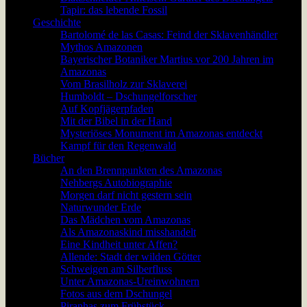
Tapir: das lebende Fossil
Geschichte
Bartolomé de las Casas: Feind der Sklavenhändler
Mythos Amazonen
Bayerischer Botaniker Martius vor 200 Jahren im
Amazonas
Vom Brasilholz zur Sklaverei
Humboldt – Dschungelforscher
Auf Kopfjägerpfaden
Mit der Bibel in der Hand
Mysteriöses Monument im Amazonas entdeckt
Kampf für den Regenwald
Bücher
An den Brennpunkten des Amazonas
Nehbergs Autobiographie
Morgen darf nicht gestern sein
Naturwunder Erde
Das Mädchen vom Amazonas
Als Amazonaskind misshandelt
Eine Kindheit unter Affen?
Allende: Stadt der wilden Götter
Schweigen am Silberfluss
Unter Amazonas-Ureinwohnern
Fotos aus dem Dschungel
Piranhas zum Frühstück