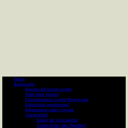
Home
Regenwald
Regenwald brennt wieder
Wald ohne Humus
Fleischkonsum zerstört Regenwald
Kahlschlag ungebremst?
Kleinbauern roden Urwald
Artenvielfalt
Rätsel der Artenvielfalt
Grüne Hölle oder Paradies?