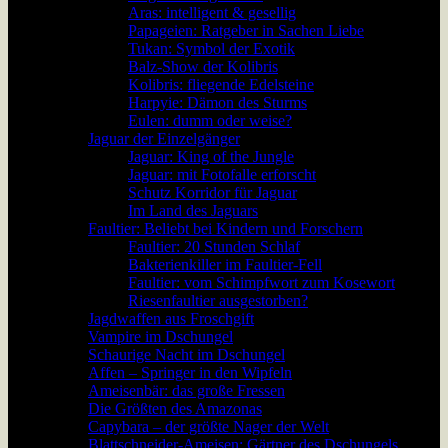
Aras: intelligent & gesellig
Papageien: Ratgeber in Sachen Liebe
Tukan: Symbol der Exotik
Balz-Show der Kolibris
Kolibris: fliegende Edelsteine
Harpyie: Dämon des Sturms
Eulen: dumm oder weise?
Jaguar der Einzelgänger
Jaguar: King of the Jungle
Jaguar: mit Fotofalle erforscht
Schutz Korridor für Jaguar
Im Land des Jaguars
Faultier: Beliebt bei Kindern und Forschern
Faultier: 20 Stunden Schlaf
Bakterienkiller im Faultier-Fell
Faultier: vom Schimpfwort zum Kosewort
Riesenfaultier ausgestorben?
Jagdwaffen aus Froschgift
Vampire im Dschungel
Schaurige Nacht im Dschungel
Affen – Springer in den Wipfeln
Ameisenbär: das große Fressen
Die Größten des Amazonas
Capybara – der größte Nager der Welt
Blattschneider-Ameisen: Gärtner des Dschungels