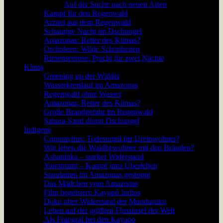
Auf der Suche nach neuen Arten
Kampf für den Regenwald
Arznei aus dem Regenwald
Schaurige Nacht im Dschungel
Amazonas: Retter des Klimas?
Orchideen: Wilde Schönheiten
Riesenseerose: Pracht für zwei Nächte
Klima
Greening up der Wälder
Wasserkreislauf im Amazonas
Regenwald ohne Wasser
Amazonas: Retter des Klimas?
Große Brandgefahr im Regenwald
Sahara-Sand düngt Dschungel
Indigene
Coronavirus: Todesurteil für Ureinwohner?
Wie leben die Waldbewohner mit den Bränden?
Ashaninka – starker Widerstand
Yanomami – Kampf ums Überleben
Staudamm im Amazonas gestoppt
Das Mädchen vom Amazonas
Film begeistert: Kayapó Indios
Doku über Widerstand der Munduruku
Leben auf der größten Flussinsel der Welt
Als Fotograf bei den Kayapo