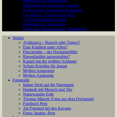
Maden auf die Speisekarte!
Staudamm im Amazonas gestoppt
Protest gegen Amazonas-Staudamm
Los Mirlos – Europa-Tour 2017
12.000 Baumarten gezählt
Kondome aus Amazonien
Doku über Widerstand der Munduruku
Stories
Ayahuasca – Rausch oder Trance?
Eine Kindheit unter Affen?
Fitzcarraldo – der Dschungelfilm
Riesenfaultier ausgestorben?
Kampf mit der größten Schlange
Schutz Korridor für Jaguar
Mythos Amazonen
Mythos Anakonda
Fotografie
Intime Sicht auf die Yanomami
Hautnah mit Mensch und Tier
Naturwunder Erde
Thomas Marent: Fotos aus dem Dschungel
Fotobuch Peru
Als Fotograf bei den Kayapo
Fotos: Iquitos, Peru