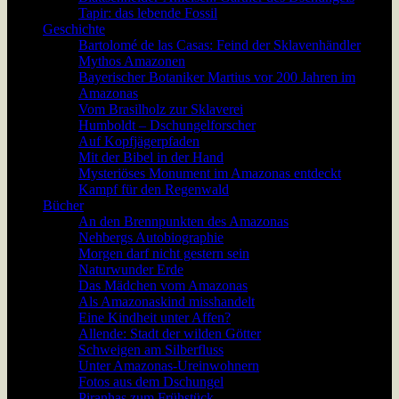
Tapir: das lebende Fossil
Geschichte
Bartolomé de las Casas: Feind der Sklavenhändler
Mythos Amazonen
Bayerischer Botaniker Martius vor 200 Jahren im
Amazonas
Vom Brasilholz zur Sklaverei
Humboldt – Dschungelforscher
Auf Kopfjägerpfaden
Mit der Bibel in der Hand
Mysteriöses Monument im Amazonas entdeckt
Kampf für den Regenwald
Bücher
An den Brennpunkten des Amazonas
Nehbergs Autobiographie
Morgen darf nicht gestern sein
Naturwunder Erde
Das Mädchen vom Amazonas
Als Amazonaskind misshandelt
Eine Kindheit unter Affen?
Allende: Stadt der wilden Götter
Schweigen am Silberfluss
Unter Amazonas-Ureinwohnern
Fotos aus dem Dschungel
Piranhas zum Frühstück