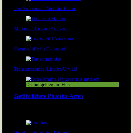
Der Amazonas – Welt der Fische
Manaus – Tor zum Amazonas
Ozeanschiffe im Dschungel
Transamazonica: Lkw im Urwald
Dschungeltiere im Fluss
Gefährlichste Piranha-Arten
Über 40 Piranha-Arten tummeln sich in den Flüssen und Seen
Südamerikas. Doch welche davon sind wirklich gefährlich?
Piranhas: blutgierige Räuber?