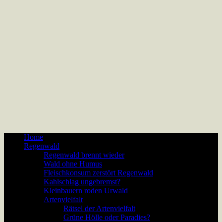
Home
Regenwald
Regenwald brennt wieder
Wald ohne Humus
Fleischkonsum zerstört Regenwald
Kahlschlag ungebremst?
Kleinbauern roden Urwald
Artenvielfalt
Rätsel der Artenvielfalt
Grüne Hölle oder Paradies?