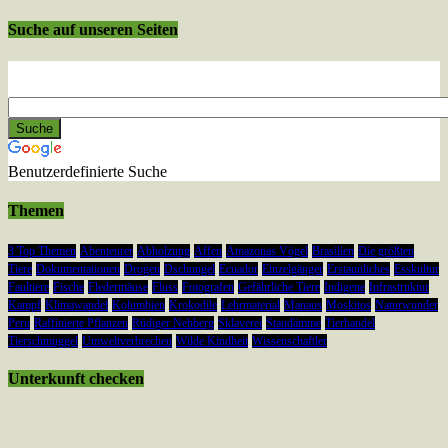
Suche auf unseren Seiten
Benutzerdefinierte Suche
Themen
3 Top Themen
Abenteurer
Abholzung
Affen
Amazonas Vögel
Brasilien
Die größten
Tiere
Dokumentationen
Drogen
Dschungel
Ecuador
Einzelgänger
Erstaunliches
Esskultur
Faultiere
Fische
Fledermäuse
Fluss
Fotografen
Gefährliche Tiere
Indigene
Infrastruktur
Kampf
Klimawandel
Kolumbien
Krokodile
Lehrmaterial
Manaus
Moskitos
Naturwunder
Peru
Raffinierte Pflanzen
Rüdiger Nehberg
Sklaverei
Staudämme
Tierhandel
Tierschmuggel
Umweltverbrechen
Wilde Kindheit
Wissenschaftler
Unterkunft checken