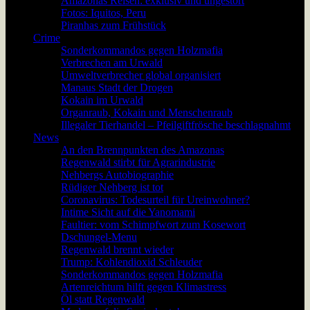
Amazonas Reisen: exklusiv und ungestört
Fotos: Iquitos, Peru
Piranhas zum Frühstück
Crime
Sonderkommandos gegen Holzmafia
Verbrechen am Urwald
Umweltverbrecher global organisiert
Manaus Stadt der Drogen
Kokain im Urwald
Organraub, Kokain und Menschenraub
Illegaler Tierhandel – Pfeilgiftfrösche beschlagnahmt
News
An den Brennpunkten des Amazonas
Regenwald stirbt für Agrarindustrie
Nehbergs Autobiographie
Rüdiger Nehberg ist tot
Coronavirus: Todesurteil für Ureinwohner?
Intime Sicht auf die Yanomami
Faultier: vom Schimpfwort zum Kosewort
Dschungel-Menu
Regenwald brennt wieder
Trump: Kohlendioxid Schleuder
Sonderkommandos gegen Holzmafia
Artenreichtum hilft gegen Klimastress
Öl statt Regenwald