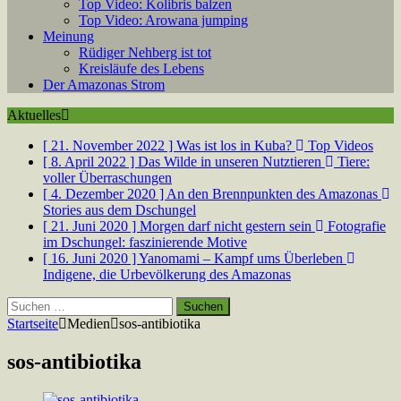
Top Video: Kolibris balzen
Top Video: Arowana jumping
Meinung
Rüdiger Nehberg ist tot
Kreisläufe des Lebens
Der Amazonas Strom
Aktuelles
[ 21. November 2022 ]
Was ist los in Kuba?
Top Videos
[ 8. April 2022 ]
Das Wilde in unseren Nutztieren
Tiere:
voller Überraschungen
[ 4. Dezember 2020 ]
An den Brennpunkten des Amazonas
Stories aus dem Dschungel
[ 21. Juni 2020 ]
Morgen darf nicht gestern sein
Fotografie
im Dschungel: faszinierende Motive
[ 16. Juni 2020 ]
Yanomami – Kampf ums Überleben
Indigene, die Urbevölkerung des Amazonas
Suchen
nach:
Startseite
Medien
sos-antibiotika
sos-antibiotika