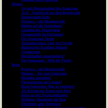
Wissen
An den Brennpunkten des Amazonas
Acaí – Superfood aus dem Regenwald
Naturwunder Erde
Pororoca – die Monsterwelle
Maden auf die Speisekarte!
Gigantisches Flusssystem
Ozeanschiffe im Dschungel
Der Amazonas Strom
Transamazonica: Lkw im Urwald
Mangroven: Kostbare Sümpfe
Uramazonas
Riesenfaultier ausgestorben?
Der Amazonas – Welt der Fische
Reise
Pororoca – die Monsterwelle
Manaus – Tor zum Amazonas
Moskitos ausrotten?
Ökotourismus als Lösung?
Reise-Souvenirs: Was ist verboten?
Als Köchin aus Essen nach Peru
Reise zu den Ticuna-Indianern
Nehberg: Abenteuer mit Sinn
Überleben ums Verrecken