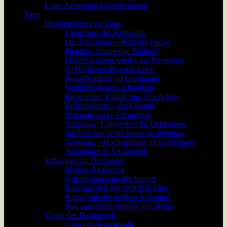
Unter Amazonas-Ureinwohnern
Tiere
Dschungeltiere im Fluss
Liebestanz der Krokodile
Der Amazonas – Welt der Fische
Piranhas: blutgierige Räuber?
Mohrenkaiman wieder auf Beutejagd
Gefährlichste Piranha-Arten
Rosa Delphine im Dschungel
Vampirfisch lässt schaudern
Riesenotter: Kampf ums Überleben
Brillenkaiman – der Gejagte
Zitteraal: starke Stromstöße
Arapaima: Fangverbot für Delikatesse
Stechrochen gefürchteter als Piranhas
Arowana – Hochspringer im Dschungel
Amphibien in Amazonien
Schlangen im Dschungel
Mythos Anakonda
Giftschlangen im Dschungel
Buschmeister mit sechstem Sinn
Kampf mit der größten Schlange
Boa constrictor erstickt ihre Beute
Vögel des Dschungels
Vögel im Regenwald